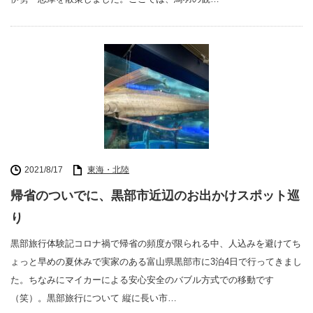
2021/8/17
東海・北陸
帰省のついでに、黒部市近辺のお出かけスポット巡
り
黒部旅行体験記コロナ禍で帰省の頻度が限られる中、人込みを避けてち
ょっと早めの夏休みで実家のある富山県黒部市に3泊4日で行ってきまし
た。ちなみにマイカーによる安心安全のバブル方式での移動です
（笑）。黒部旅行について 縦に長い市…