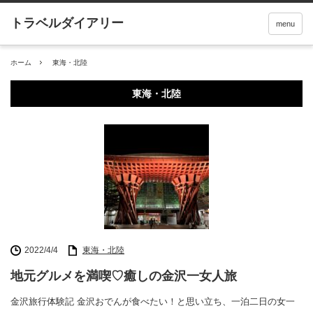
menu
ホーム
東海・北陸
東海・北陸
2022/4/4
東海・北陸
地元グルメを満喫♡癒しの金沢一女人旅
金沢旅行体験記 金沢おでんが食べたい！と思い立ち、一泊二日の女一