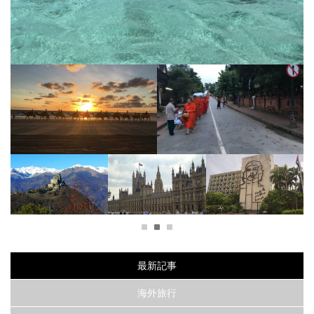
ラオスの古都-ルアンパバーンで
西オーストラリアの秘境、ブル
ゆったりとした時間の流れを感
ームの魅力
じる旅
地上の楽園！タヒチボラボラ島で過ごした夢の様な日々
1
2
3
イタリア サクラ・ディ・
写真で見た景色を直接！
1950年代にタイムスリッ
サン・ミケーレでハイキ
ロンドンで必ず行くべき
プ！哀愁漂う街 キュー
最新記事
ング♪
観光地
バ・ハバナ
海外旅行