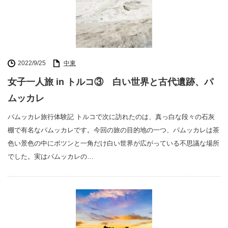
2022/9/25
中東
女子一人旅 in トルコ③ 白い世界と古代遺跡、パ
ムッカレ
パムッカレ旅行体験記 トルコで次に訪れたのは、真っ白な段々の石灰
棚で有名なパムッカレです。今回の旅の目的地の一つ、パムッカレは茶
色い景色の中にポツンと一角だけ白い世界が広がっている不思議な場所
でした。実はパムッカレの…