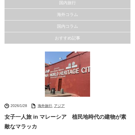
国内旅行
海外コラム
国内コラム
おすすめ記事
2026/1/28
海外旅行
,
アジア
女子一人旅 in マレーシア 植民地時代の建物が素
敵なマラッカ