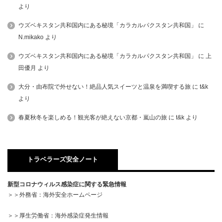
より
ウズベキスタン共和国内にある秘境「カラカルパクスタン共和国」
に
N.mikako
より
ウズベキスタン共和国内にある秘境「カラカルパクスタン共和国」
に
上
田優月
より
大分・由布院で外せない！絶品人気スイーツと温泉を満喫する旅
に
t&k
より
春夏秋冬を楽しめる！観光客が絶えない京都・嵐山の旅
に
t&k
より
トラベラーズ安全ノート
新型コロナウィルス感染症に関する緊急情報
＞＞外務省：海外安全ホームページ
＞＞厚生労働省：海外感染症発生情報