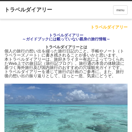
menu
トラベルダイアリー
トラベルダイアリー
～ガイドブックには載っていない親身の旅行情報～
トラベルダイアリーとは
個人の旅行の想い出を綴った旅行日記のこと。手帳やノート（ト
ラベラーズノート）に書き残されることが多いかと思います。
本トラベルダイアリーは、旅好きライター有志によってつくられ
たWeb上での旅日記（旅行記ブログ）。旅行通の本音の体験談に
基づく海外旅行及び国内旅行のおすすめの穴場観光ガイドです。
トラベルダイアリーを通じて旅行の計画のご参考に。また、旅行
後の想い出の振り返りとして、ほっと一息、気楽にどうぞ。