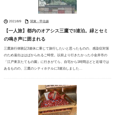
2021/8/9
関東・甲信越
【一人旅】都内のオアシス三鷹で3連泊。緑とセミ
の鳴き声に囲まれる
三鷹旅行体験記3連休に乗じて旅行したいと思ったものの、感染症対策
のため遠出ははばかられるご時世。以前より行きたかった小金井市の
「江戸東京たてもの園」に行きがてら、自宅から1時間ほどと近場では
あるものの、三鷹のシティホテルに3連泊しました…