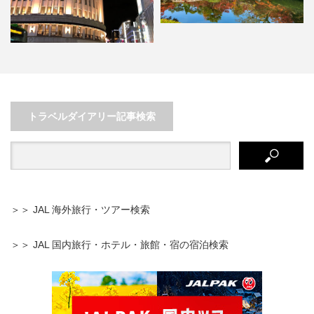
3000本のモミジにうっとり♪秋の
京都は【永観堂】に行く…
トラベルダイアリー記事検索
アフター6を満喫しよう！新橋・
銀座で食べて楽しむプチ旅行…
＞＞ JAL 海外旅行・ツアー検索
＞＞ JAL 国内旅行・ホテル・旅館・宿の宿泊検索