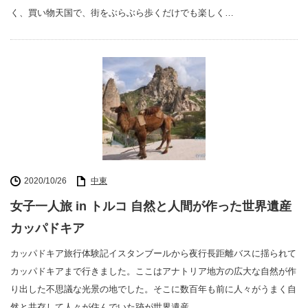
く、買い物天国で、街をぶらぶら歩くだけでも楽しく…
2020/10/26
中東
女子一人旅 in トルコ 自然と人間が作った世界遺産
カッパドキア
カッパドキア旅行体験記イスタンブールから夜行長距離バスに揺られて
カッパドキアまで行きました。ここはアナトリア地方の広大な自然が作
り出した不思議な光景の地でした。そこに数百年も前に人々がうまく自
然と共存して人々が住んでいた跡が世界遺産…