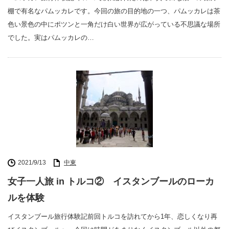
棚で有名なパムッカレです。今回の旅の目的地の一つ、パムッカレは茶
色い景色の中にポツンと一角だけ白い世界が広がっている不思議な場所
でした。実はパムッカレの…
2021/9/13
中東
女子一人旅 in トルコ② イスタンブールのローカ
ルを体験
イスタンブール旅行体験記前回トルコを訪れてから1年、恋しくなり再