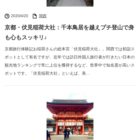
2020/4/20
関西
京都・伏見稲荷大社：千本鳥居を越えプチ登山で身
も心もスッキリ♪
京都旅行体験記お稲荷さんの総本宮「伏見稲荷大社」。関西では初詣ス
ポットとして有名ですが、近年では訪日外国人旅行者が行きたい日本の
観光地ランキングで常に上位を獲得するなど、世界中で知名度が高いス
ポットです。「伏見稲荷大社」といえば、美…