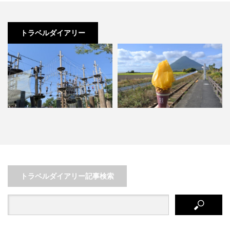
トラベルダイアリー
し
たまてばこ号に乗って指宿へ。指
【淡路島おすすめスポット】うず
宿のマンゴーは旨い！
しおクルーズ・鮎屋の滝・淡…
トラベルダイアリー記事検索