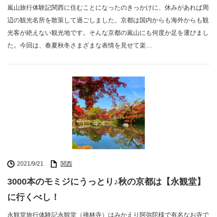
嵐山旅行体験記関西に住むことになったのきっかけに、休みがあれば周
辺の観光名所を散策して過ごしました。京都は国内からも海外からも観
光客が絶えない観光地です。そんな京都の嵐山にも何度か足を運びまし
た。今回は、春夏秋冬さまざまな表情を見せて楽…
2021/9/21
関西
3000本のモミジにうっとり♪秋の京都は【永観堂】
に行くべし！
永観堂旅行体験記永観堂（禅林寺）はみかえり阿弥陀様で有名なお寺で