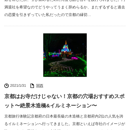
満退社を希望なのでどうやってうまく辞めらるか、またずるずると過去
の恋愛を引きずっていた私だったので京都の縁切…
2021/1/31
関西
京都はお寺だけじゃない！京都の穴場おすすめスポ
ット〜絶景木造橋&イルミネーション〜
京都旅行体験記京都府の日本最長級の木造橋と京都府内2位の人気を誇
るイルミネーションへ行ってきました。京都といえば寺社のイメージが