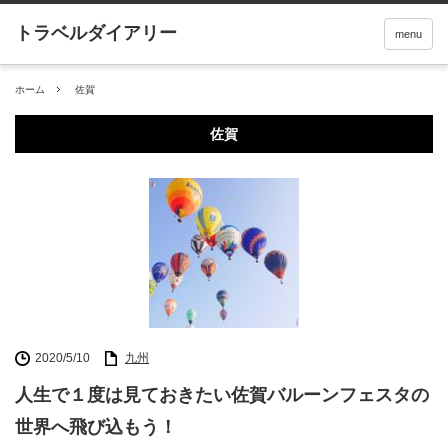
menu
ホーム
佐賀
佐賀
2020/5/10
九州
人生で１度は見ておきたい佐賀バルーンフェスタの
世界へ飛び込もう！