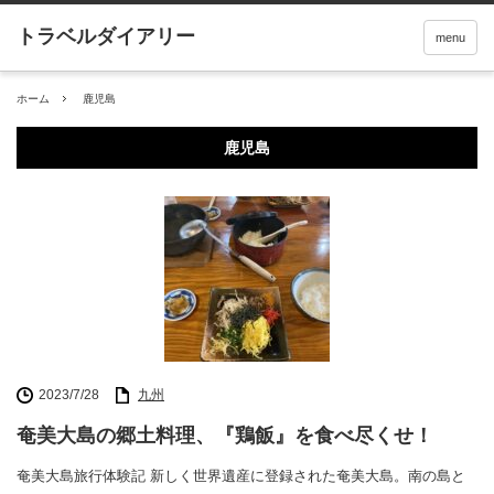
menu
ホーム
鹿児島
鹿児島
2023/7/28
九州
奄美大島の郷土料理、『鶏飯』を食べ尽くせ！
奄美大島旅行体験記 新しく世界遺産に登録された奄美大島。南の島と