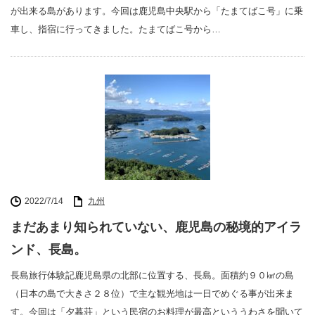
が出来る島があります。今回は鹿児島中央駅から「たまてばこ号」に乗
車し、指宿に行ってきました。たまてばこ号から…
2022/7/14
九州
まだあまり知られていない、鹿児島の秘境的アイラ
ンド、長島。
長島旅行体験記鹿児島県の北部に位置する、長島。面積約９０㎢の島
（日本の島で大きさ２８位）で主な観光地は一日でめぐる事が出来ま
す。今回は「夕暮荘」という民宿のお料理が最高といううわさを聞いて