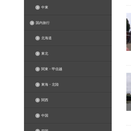
中東
国内旅行
北海道
東北
関東・甲信越
東海・北陸
関西
中国
四国