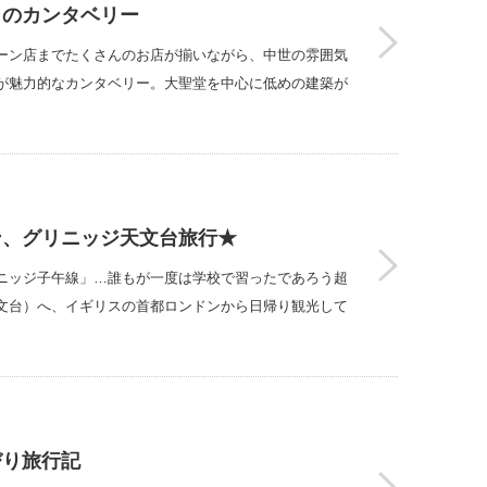
力のカンタベリー
ーン店までたくさんのお店が揃いながら、中世の雰囲気
が魅力的なカンタベリー。大聖堂を中心に低めの建築が
ン、グリニッジ天文台旅行★
ニッジ子午線」…誰もが一度は学校で習ったであろう超
文台）へ、イギリスの首都ロンドンから日帰り観光して
びり旅行記