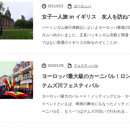
2021/2/21
ヨーロッパ
女子一人旅 in イギリス 友人を訪
バーミンガム旅行体験記いよいよヨーロッパ最後の
ガムへ向かいました。正直バッキンガム宮殿と間違
ではない普通のイギリスの街をのぞくことが…
2020/12/8
フェスティバル
ヨーロッパ最大級のカーニバル！ロ
テムズ川フェスティバル
ヨーロッパ最大のパレード！ノッティングヒル・カ
イベントといえば、映画の舞台にもなったノッティ
ーニバル】、もう一つはテムズ川沿いで行われる…