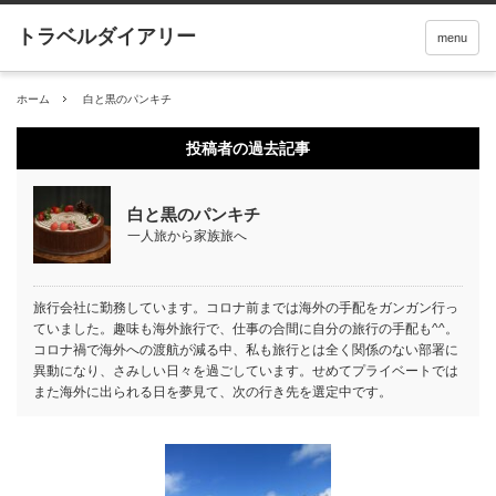
menu
ホーム
白と黒のパンキチ
投稿者の過去記事
白と黒のパンキチ
一人旅から家族旅へ
旅行会社に勤務しています。コロナ前までは海外の手配をガンガン行っ
ていました。趣味も海外旅行で、仕事の合間に自分の旅行の手配も^^。
コロナ禍で海外への渡航が減る中、私も旅行とは全く関係のない部署に
異動になり、さみしい日々を過ごしています。せめてプライベートでは
また海外に出られる日を夢見て、次の行き先を選定中です。