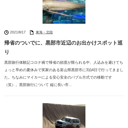
2021/8/17
東海・北陸
帰省のついでに、黒部市近辺のお出かけスポット巡
り
黒部旅行体験記コロナ禍で帰省の頻度が限られる中、人込みを避けてち
ょっと早めの夏休みで実家のある富山県黒部市に3泊4日で行ってきまし
た。ちなみにマイカーによる安心安全のバブル方式での移動です
（笑）。黒部旅行について 縦に長い市…