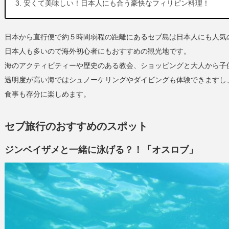
安くて美味しい！日本人にも合う豪快なフィリピン料理！
日本から直行便で約５時間弱程の距離にあるセブ島は日本人にも人気
日本人も多いので海外初心者にもおすすめの観光地です。
海のアクティビティーや歴史のある教会、ショッピングと大人から子
透明度が高い海ではシュノーケリングやダイビングも体験できますし
食事も存分に楽しめます。
セブ旅行のおすすめのスポット
ジンベイザメと一緒に泳げる？！「オスロブ」