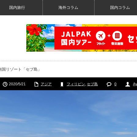
国内旅行
海外コラム
国内コラム
南国リゾート「セブ島」
2020/5/21
アジア
フィリピン
,
セブ島
0
A