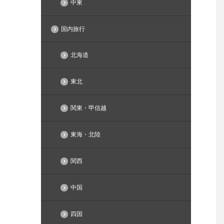
中東
国内旅行
北海道
東北
関東・甲信越
東海・北陸
関西
中国
四国