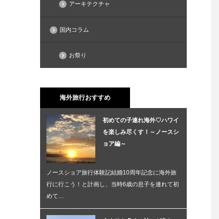
アーキテクチャ
国内コラム
お祭り
海外旅行おすすめ
初めての子連れ海外♡ハワイ
を楽しみ尽くす！～ノースシ
ョア編～
ノースショア旅行体験記結婚10周年記念に海外旅
行に行こう！と計画し、当時6歳の息子を連れて初
めて…