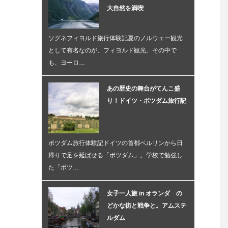
大自然を満喫
ソグネフィヨルド旅行体験記夏のノルウェー観光
として有名なのが、フィヨルド観光。その中で
も、ヨーロ…
あの歴史の舞台がてんこ盛
り！ドイツ・ポツダム旅行記
ポツダム旅行体験記ドイツの首都ベルリンから日
帰りで足を延ばせる「ポツダム」。学校で勉強し
た「ポツ…
女子一人旅 in オランダ の
どかな街と戦争と。アムステ
ルダム