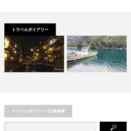
トラベルダイアリー
異世界のような温泉街、尾花沢の
日本の美しさを。北陸 石川県
何
銀山温泉で寛ぐ２日間
「金沢」を感じる癒しの旅
魅
トラベルダイアリー記事検索