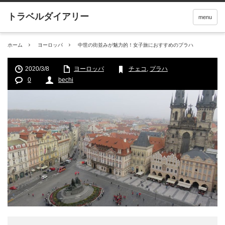
menu
ホーム
ヨーロッパ
中世の街並みが魅力的！女子旅におすすめのプラハ
2020/3/8
ヨーロッパ
チェコ
,
プラハ
0
bechi