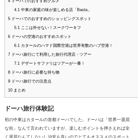
4
ドーハでのおすすめグルメ
4.1
中東の家庭の味が楽しめる店「Basta」
5
ドーハでのおすすめのショッピングスポット
5.1
ここは外せない！スークワーキフ
6
ドーハの空港のおすすめスポット
6.1
カタールのハマド国際空港は世界有数のハブ空港！
7
ドーハ旅行にて利用した旅行代理店・ツアー
7.1
デザートサファリはツアーが一番！
8
ドーハ旅行に必要な持ち物
9
ドーハ旅行での注意点
10
まとめ
ドーハ旅行体験記
初の中東はカタールの首都ドーハでした。ドーハは「世界一退屈
な街」なんて言われていますが、楽しむポイントを押さえれば全
く退屈なんてしないし治安も良いのでとてもオススメのスポット