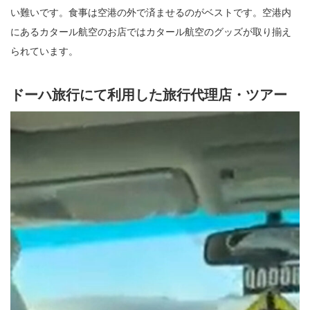
い難いです。食事は空港の外で済ませるのがベストです。空港内
にあるカタール航空のお店ではカタール航空のグッズが取り揃え
られています。
ドーハ旅行にて利用した旅行代理店・ツアー
動
画
プ
レ
ー
ヤ
ー