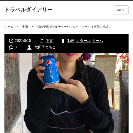
menu
ホーム
中東
初の中東でカルチャーショック！ドーハは衝撃の連続！
2021/8/15
中東
動画
,
カタール
,
ドーハ
0
秋田子まちこ