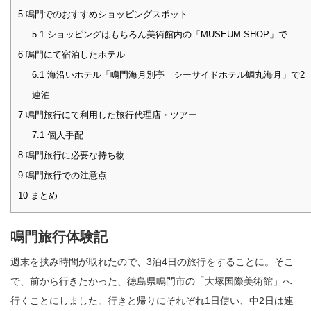
5
鳴門でのおすすめショッピングスポット
5.1
ショッピングはもちろん美術館内の「MUSEUM SHOP」で
6
鳴門にて宿泊したホテル
6.1
海沿いホテル「鳴門海月別亭 シーサイドホテル鯛丸海月」で2
連泊
7
鳴門旅行にて利用した旅行代理店・ツアー
7.1
個人手配
8
鳴門旅行に必要な持ち物
9
鳴門旅行での注意点
10
まとめ
鳴門旅行体験記
週末を挟み時間が取れたので、3泊4日の旅行をすることに。そこ
で、前から行きたかった、徳島県鳴門市の「大塚国際美術館」へ
行くことにしました。行きと帰りにそれぞれ1日使い、中2日は連