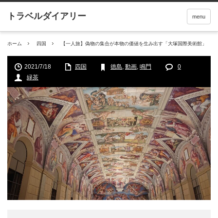
menu
ホーム
四国
【一人旅】偽物の集合が本物の価値を生み出す「大塚国際美術館」
2021/7/18
四国
徳島
,
動画
,
鳴門
0
緑茶