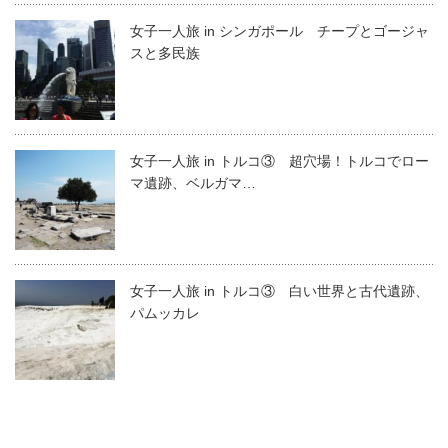
女子一人旅 in シンガポール チープとゴージャ
スと多民族
女子一人旅 in トルコ③ 超穴場！トルコでロー
マ遺跡、ベルガマ…
女子一人旅 in トルコ③ 白い世界と古代遺跡、
パムッカレ