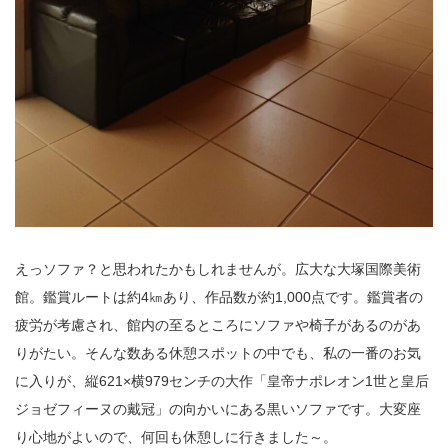
えっソファ？と思われたかもしれませんが。広大な大塚国際美術
館。鑑賞ルートは約4㎞あり、作品数が約1,000点です。鑑賞者の
疲労が考慮され、館内の至るところにソファや椅子があるのがあ
りがたい。そんな数ある休憩スポットの中でも、私の一番のお気
に入りが、縦621×横979センチの大作「皇帝ナポレオン1世と皇后
ジョゼフィーヌの戴冠」の向かいにある黒いソファです。大変座
り心地がよいので、何回も休憩しに行きました～。