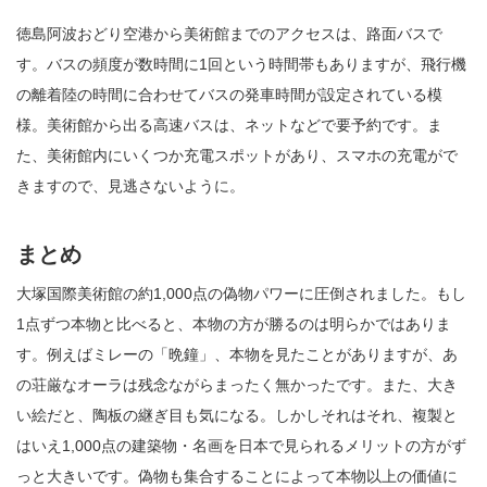
徳島阿波おどり空港から美術館までのアクセスは、路面バスで
す。バスの頻度が数時間に1回という時間帯もありますが、飛行機
の離着陸の時間に合わせてバスの発車時間が設定されている模
様。美術館から出る高速バスは、ネットなどで要予約です。ま
た、美術館内にいくつか充電スポットがあり、スマホの充電がで
きますので、見逃さないように。
まとめ
大塚国際美術館の約1,000点の偽物パワーに圧倒されました。もし
1点ずつ本物と比べると、本物の方が勝るのは明らかではありま
す。例えばミレーの「晩鐘」、本物を見たことがありますが、あ
の荘厳なオーラは残念ながらまったく無かったです。また、大き
い絵だと、陶板の継ぎ目も気になる。しかしそれはそれ、複製と
はいえ1,000点の建築物・名画を日本で見られるメリットの方がず
っと大きいです。偽物も集合することによって本物以上の価値に