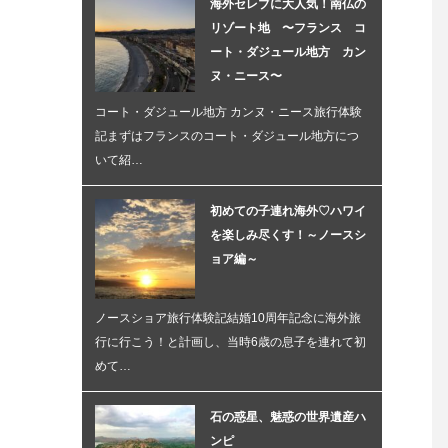
海外セレブに大人気！南仏の
リゾート地 〜フランス コ
ート・ダジュール地方 カン
ヌ・ニース〜
コート・ダジュール地方 カンヌ・ニース旅行体験
記まずはフランスのコート・ダジュール地方につ
いて紹…
初めての子連れ海外♡ハワイ
を楽しみ尽くす！～ノースシ
ョア編～
ノースショア旅行体験記結婚10周年記念に海外旅
行に行こう！と計画し、当時6歳の息子を連れて初
めて…
石の惑星、魅惑の世界遺産ハ
ンピ