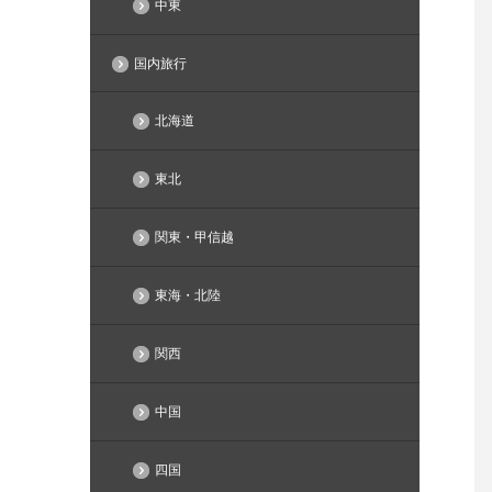
中東
国内旅行
北海道
東北
関東・甲信越
東海・北陸
関西
中国
四国