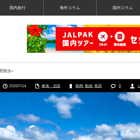
国内旅行
海外コラム
国内コラム
景散歩♪
2020/7/14
東海・北陸
静岡
,
動画
,
島田
0