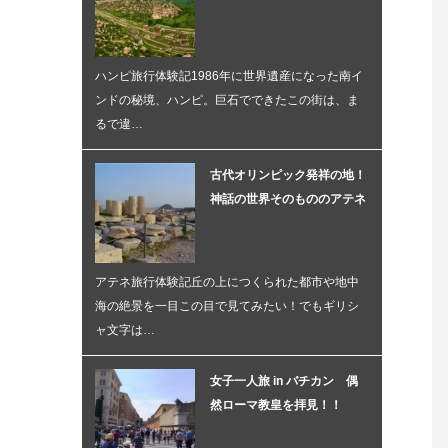
ハンピ旅行体験記1986年に世界遺産になった南イ
ンドの秘境、ハンピ。巨石でできたこの街は、ま
るで違…
古代オリンピック発祥の地！
神話の世界そのもののアテネ
アテネ旅行体験記丘の上につくられた都市や地中
海の絶景を一目この目で見てみたい！でもギリシ
ャ文字は…
女子一人旅 in バチカン 偶
然ローマ教皇を拝見！！