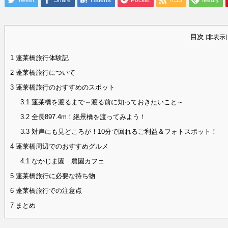
Tweet
Share
Hatena
Pocket
RSS
feedly
目次
[
非表示
]
1
蓬莱橋旅行体験記
2
蓬莱橋旅行について
3
蓬莱橋旅行のおすすめのスポット
3.1
蓬莱橋を渡るまで～渡る前に知っておきたいこと～
3.2
全長897.4m！絶景橋を渡ってみよう！
3.3
対岸にも見どころが！10分で回れるご利益＆フォトスポット！
4
蓬莱橋周辺でのおすすめグルメ
4.1
なかじま園 農園カフェ
5
蓬莱橋旅行に必要な持ち物
6
蓬莱橋旅行での注意点
7
まとめ