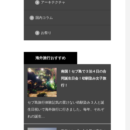
アーキテクチャ
国内コラム
お祭り
海外旅行おすすめ
南国！セブ島で３泊４日の合
同誕生日会！幼馴染み女子旅
行！
セブ島旅行体験記気の置けない幼馴染み３人と誕
生日祝いで海外旅行に行きました。毎年、それぞ
れの誕生…