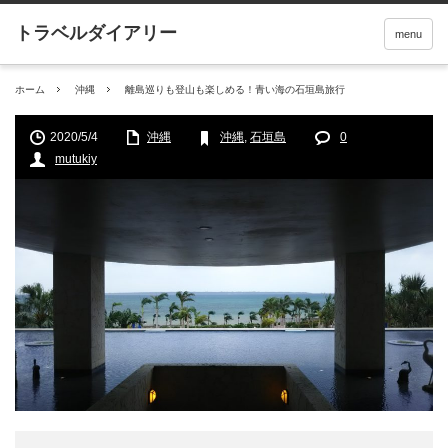
menu
ホーム
沖縄
離島巡りも登山も楽しめる！青い海の石垣島旅行
2020/5/4
沖縄
沖縄
,
石垣島
0
mutukiy