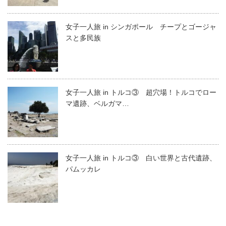
女子一人旅 in シンガポール チープとゴージャ
スと多民族
女子一人旅 in トルコ③ 超穴場！トルコでロー
マ遺跡、ベルガマ…
女子一人旅 in トルコ③ 白い世界と古代遺跡、
パムッカレ