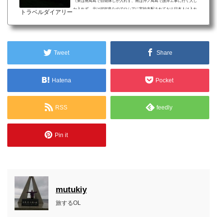
（東は南鳥島で自衛隊しか入れず、南は沖ノ鳥島で護岸工事に行く人し
か入れず、北は択捉島なのでロシアに実効支配されており日本人は入れ
トラベルダイアリー
ません）旅行好きとしては「本当の端」に訪れたいと思い、与那国島に
向かいました。与那国島旅行について 日本の領土の西端に立つ、海の向
こうは台湾！ 日本最後の夕日を眺めて「国内にある時差」を感じよう 放
し飼いにされたヨナグニ馬に触れ合おう先述し...
Tweet
Share
Hatena
Pocket
RSS
feedly
Pin it
mutukiy
旅するOL