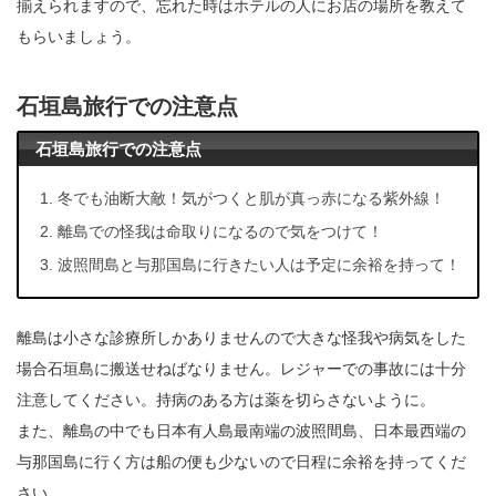
揃えられますので、忘れた時はホテルの人にお店の場所を教えて
もらいましょう。
石垣島旅行での注意点
石垣島旅行での注意点
冬でも油断大敵！気がつくと肌が真っ赤になる紫外線！
離島での怪我は命取りになるので気をつけて！
波照間島と与那国島に行きたい人は予定に余裕を持って！
離島は小さな診療所しかありませんので大きな怪我や病気をした
場合石垣島に搬送せねばなりません。レジャーでの事故には十分
注意してください。持病のある方は薬を切らさないように。
また、離島の中でも日本有人島最南端の波照間島、日本最西端の
与那国島に行く方は船の便も少ないので日程に余裕を持ってくだ
さい。