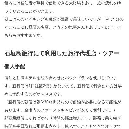
館内には宿泊者が無料で使用できる大浴場もあり、旅の疲れをゆ
っくりとることができます。
朝ごはんのバイキングも種類が豊富で美味しいですが、車で5分の
ところにゆし豆腐の名店、とうふの比嘉さんもありますので、そ
ちらもおすすめです。
石垣島旅行にて利用した旅行代理店・ツアー
個人手配
宿泊と往復ホテルを組み合わせたパックプランを使用していま
す。直行便は1日往復2便しかないので、直行便で行きたい方は早
めに予約するのがオススメです。
（直行便の朝便は朝6:30羽田発なので前泊が必要になる可能性が
あります。空港内のファーストキャビンが安くて便利です。）
那覇乗継便にすればかなり時間の幅は増えます。那覇で乗り継ぎ
時間を半日取れば那覇市内を少し観光することもできてオトクで