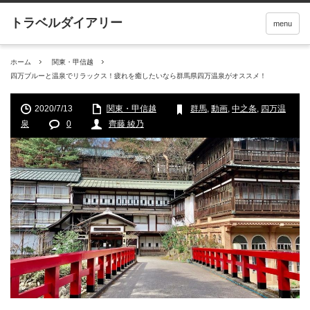
menu
ホーム
関東・甲信越
四万ブルーと温泉でリラックス！疲れを癒したいなら群馬県四万温泉がオススメ！
2020/7/13
関東・甲信越
群馬
,
動画
,
中之条
,
四万温
泉
0
齊藤 綾乃