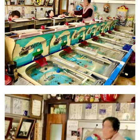
動
画
プ
レ
ー
ヤ
ー