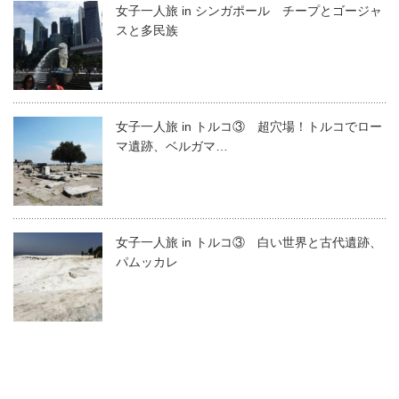
女子一人旅 in シンガポール チープとゴージャ
スと多民族
女子一人旅 in トルコ③ 超穴場！トルコでロー
マ遺跡、ベルガマ…
女子一人旅 in トルコ③ 白い世界と古代遺跡、
パムッカレ