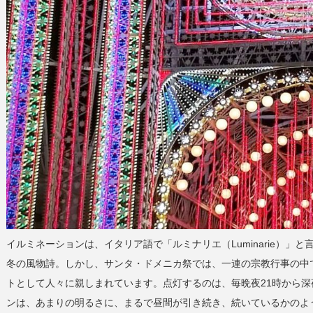
イルミネーションは、イタリア語で「ルミナリエ（Luminarie）
冬の風物詩。しかし、サンタ・ドメニカ祭では、一連の宗教行事の中
トとして人々に親しまれています。点灯するのは、毎晩夜21時から深
ンは、あまりの明るさに、まるで昼間が引き続き、続いているかのよ