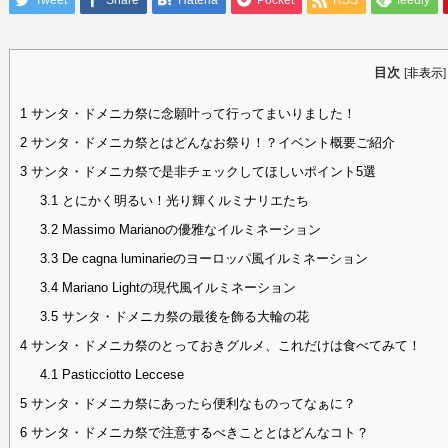
Tweet
Share
Hatena
Pocket
RSS
feedly
目次
[
非表示
]
1
サンタ・ドメニカ祭に念願叶って行ってまいりました！
2
サンタ・ドメニカ祭とはどんなお祭り！？イベント概要ご紹介
3
サンタ・ドメニカ祭で是非チェックしてほしいポイント5選
3.1
とにかく明るい！光り輝くルミナリエたち
3.2
Massimo Marianoの優雅なイルミネーション
3.3
De cagna luminarieのヨーロッパ風イルミネーション
3.4
Mariano Lightの現代風イルミネーション
3.5
サンタ・ドメニカ祭の最後を飾る大輪の花
4
サンタ・ドメニカ祭のとっておきグルメ、これだけは食べてみて！
4.1
Pasticciotto Leccese
5
サンタ・ドメニカ祭にあったら便利なものってなぁに？
6
サンタ・ドメニカ祭で注意するべきこととはどんなコト？