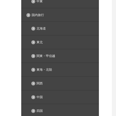
中東
国内旅行
北海道
東北
関東・甲信越
東海・北陸
関西
中国
四国