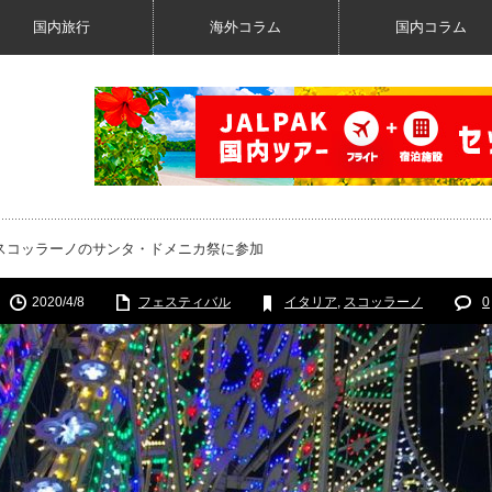
国内旅行
海外コラム
国内コラム
スコッラーノのサンタ・ドメニカ祭に参加
2020/4/8
フェスティバル
イタリア
,
スコッラーノ
0