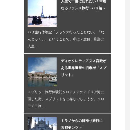
人生で一度は訪れたい！華麗
なるフランス旅行 ~パリ編～
パリ旅行体験記「フランス行ったことない」「な
んとっ！」…ということで、私は７度目、旦那は
人生…
ディオクレティアヌス宮殿が
ある世界遺産の旧市街「スプ
リット」
スプリット旅行体験記クロアチアのアドリア海に
面した街、スプリットをご存じでしょうか。クロ
アチア旅…
ミラノからの日帰り旅行に
古都モンツァ