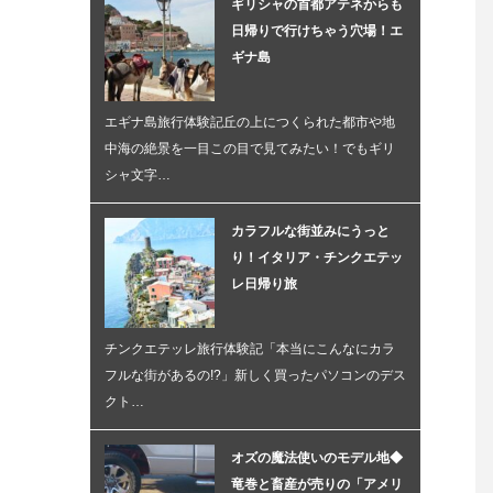
ギリシャの首都アテネからも
日帰りで行けちゃう穴場！エ
ギナ島
エギナ島旅行体験記丘の上につくられた都市や地
中海の絶景を一目この目で見てみたい！でもギリ
シャ文字…
カラフルな街並みにうっと
り！イタリア・チンクエテッ
レ日帰り旅
チンクエテッレ旅行体験記「本当にこんなにカラ
フルな街があるの!?」新しく買ったパソコンのデス
クト…
オズの魔法使いのモデル地◆
竜巻と畜産が売りの「アメリ