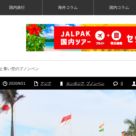
国内旅行
海外コラム
国内コラム
宮と青い空のプノンペン
2020/9/21
アジア
カンボジア
,
プノンペン
0