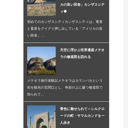
カの良い田舎」カンザスシテ
ィ◆
初めてのカンザスシティカンザスシティは、竜巻
と畜産をグイグイ押し出している「アメリカの良
い田舎」…
天空に浮かぶ世界遺産メテオ
ラの修道院を訪れる
メテオラ旅行体験記メテオラはカランバカという
街を観光の玄関口とし、奇岩の上に建つ修道院で
知られて…
青色に魅せられて～シルクロ
ードの町・サマルカンドを一
人歩き