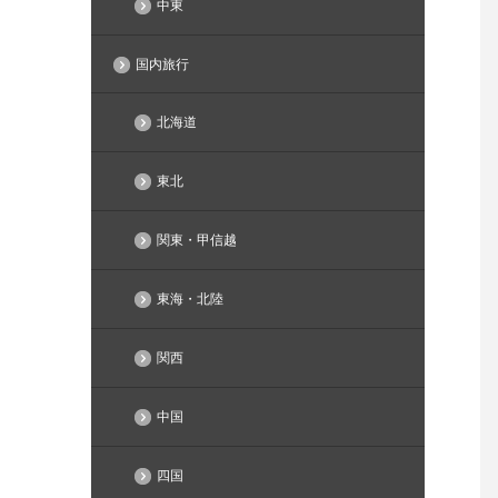
中東
国内旅行
北海道
東北
関東・甲信越
東海・北陸
関西
中国
四国