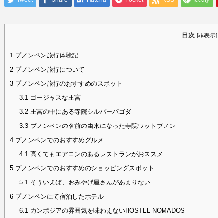
Tweet
Share
Hatena
Pocket
RSS
feedly
目次
[
非表示
]
1
プノンペン旅行体験記
2
プノンペン旅行について
3
プノンペン旅行のおすすめのスポット
3.1
ゴージャスな王宮
3.2
王宮の中にある寺院シルバーパゴダ
3.3
プノンペンの名前の由来になった寺院ワットプノン
4
プノンペンでのおすすめグルメ
4.1
高くてもエアコンのあるレストランがおススメ
5
プノンペンでのおすすめのショッピングスポット
5.1
そういえば、おみやげ屋さんがあまりない
6
プノンペンにて宿泊したホテル
6.1
カンボジアの雰囲気を味わえないHOSTEL NOMADOS