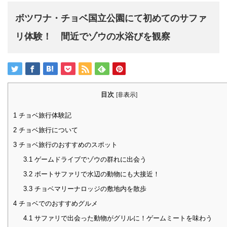
ボツワナ・チョベ国立公園にて初めてのサファ
リ体験！ 間近でゾウの水浴びを観察
目次
[
非表示
]
1
チョベ旅行体験記
2
チョベ旅行について
3
チョベ旅行のおすすめのスポット
3.1
ゲームドライブでゾウの群れに出会う
3.2
ボートサファリで水辺の動物にも大接近！
3.3
チョベマリーナロッジの敷地内を散歩
4
チョベでのおすすめグルメ
4.1
サファリで出会った動物がグリルに！ゲームミートを味わう