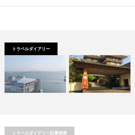
トラベルダイアリー
会も
3歳児でも思いっきり楽しめる！
直島でアートと自然に癒される
子連れ伊豆の旅
旅。”映え”写真をお土産に。…
トラベルダイアリー記事検索