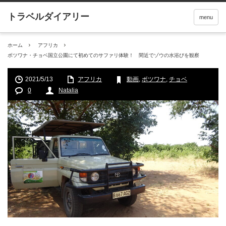
menu
ホーム
アフリカ
ボツワナ・チョベ国立公園にて初めてのサファリ体験！ 間近でゾウの水浴びを観察
2021/5/13
アフリカ
動画
,
ボツワナ
,
チョベ
0
Natalia