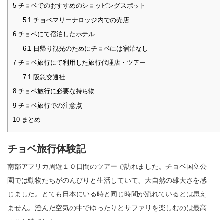
5
チョベでのおすすめのショッピングスポット
5.1
チョベマリーナロッジ内での売店
6
チョベにて宿泊したホテル
6.1
日帰り観光のためにチョベには宿泊なし
7
チョベ旅行にて利用した旅行代理店・ツアー
7.1
阪急交通社
8
チョベ旅行に必要な持ち物
9
チョベ旅行での注意点
10
まとめ
チョベ旅行体験記
南部アフリカ周遊１０日間のツアーで訪れました。チョベ国立公
園では動物たちがのんびりと生活していて、大自然の雄大さを感
じました。とても日本にいる時と同じ時間が流れているとは思え
ません。澄んだ空気の中でゆったりとサファリを楽しむのは最高