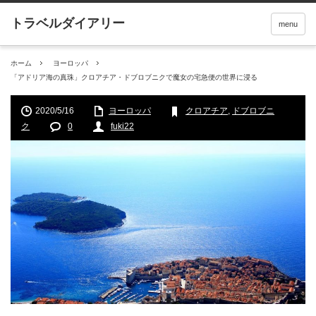
menu
ホーム
ヨーロッパ
「アドリア海の真珠」クロアチア・ドブロブニクで魔女の宅急便の世界に浸る
2020/5/16
ヨーロッパ
クロアチア
,
ドブロブニ
ク
0
fuki22