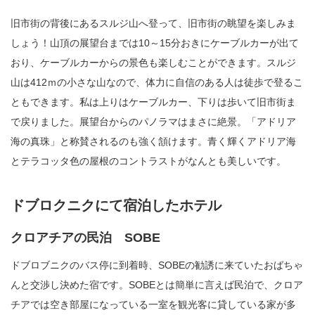
旧市街の背後にあるスルジ山へ登って、旧市街の眺望を楽しみま
しょう！山頂の展望台までは10～15分おきにケーブルカーが出て
おり、ケーブルカーからの景色も楽しむことができます。スルジ
山は412ｍの小さな山なので、体力に自信のある人は徒歩で登るこ
ともできます。私は上りはケーブルカー、下りは歩いて旧市街ま
で戻りました。展望台からのパノラマはまさに絶景。「アドリア
海の真珠」と称賛されるのも強く頷けます。青く輝くアドリア海
とテラコッタ色の屋根のコントラストがなんとも美しいです。
ドブロクニクにて宿泊したホテル
クロアチアの民泊 SOBE
ドブロブニクのバス停に到着時、SOBEの勧誘に来ていたおばちゃ
んと交渉し決めた宿です。SOBEとは簡単に言えば民泊で、クロア
チアでは空き部屋になっている一室を観光客に貸している家が多