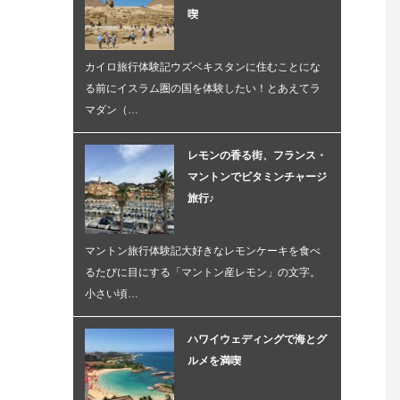
喫
カイロ旅行体験記ウズベキスタンに住むことにな
る前にイスラム圏の国を体験したい！とあえてラ
マダン（…
レモンの香る街、フランス・
マントンでビタミンチャージ
旅行♪
マントン旅行体験記大好きなレモンケーキを食べ
るたびに目にする「マントン産レモン」の文字。
小さい頃…
ハワイウェディングで海とグ
ルメを満喫