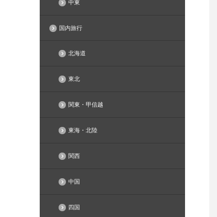
中東
国内旅行
北海道
東北
関東・甲信越
東海・北陸
関西
中国
四国