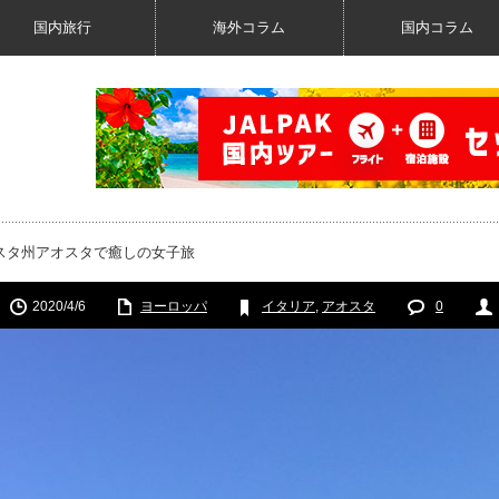
国内旅行
海外コラム
国内コラム
スタ州アオスタで癒しの女子旅
2020/4/6
ヨーロッパ
イタリア
,
アオスタ
0