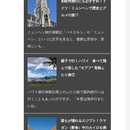
初欧州旅行にもおすすめ！ド
イツ・ミュンヘンで歴史とグ
ルメの旅♡
ミュンヘン旅行体験記「バイエルン」や「ミュン
ヘン」といった文字を見ると、優雅な景色や、美
味しいも…
親子で行くハワイ 食べて飛
んで楽しむ “オアフ” 母娘ふ
たり旅①
ハワイ旅行体験記母とのふたり旅で国内旅行へは
行くこともあったのですが、「今度は海外行きた
いね…
誰もが憧れるエジプト！ラマ
ダン（断食）中のカイロを満