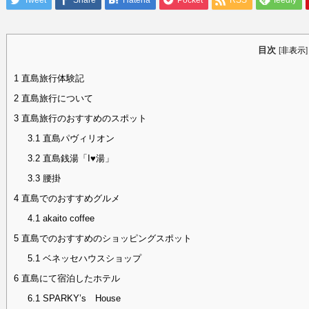
Tweet
Share
Hatena
Pocket
RSS
feedly
目次
[
非表示
]
1
直島旅行体験記
2
直島旅行について
3
直島旅行のおすすめのスポット
3.1
直島パヴィリオン
3.2
直島銭湯「I♥湯」
3.3
腰掛
4
直島でのおすすめグルメ
4.1
akaito coffee
5
直島でのおすすめのショッピングスポット
5.1
ベネッセハウスショップ
6
直島にて宿泊したホテル
6.1
SPARKY’s House