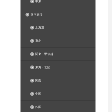
中東
国内旅行
北海道
東北
関東・甲信越
東海・北陸
関西
中国
四国