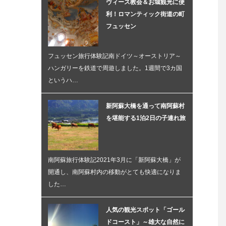
ヴィース教会＆お城観光に便
利！ロマンティック街道の町
フュッセン
フュッセン旅行体験記南ドイツ～オーストリア～
ハンガリーを鉄道で周遊しました。1週間で3カ国
というハ…
新阿蘇大橋を通って南阿蘇村
を堪能する1泊2日の子連れ旅
南阿蘇旅行体験記2021年3月に「新阿蘇大橋」が
開通し、南阿蘇村内の移動がとても快適になりま
した…
人気の観光スポット「ゴール
ドコースト」～雄大な自然に