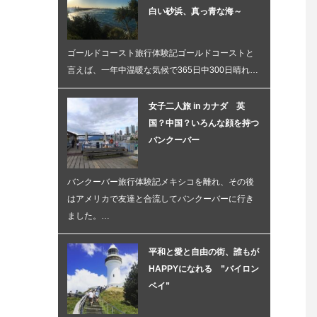
白い砂浜、真っ青な海～
ゴールドコースト旅行体験記ゴールドコーストと
言えば、一年中温暖な気候で365日中300日晴れ…
女子二人旅 in カナダ 英
国？中国？いろんな顔を持つ
バンクーバー
バンクーバー旅行体験記メキシコを離れ、その後
はアメリカで友達と合流してバンクーバーに行き
ました。…
平和と愛と自由の街、誰もが
HAPPYになれる ”バイロン
ベイ”