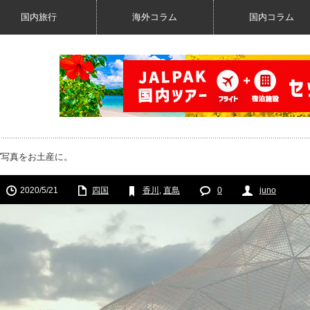
国内旅行
海外コラム
国内コラム
”写真をお土産に。
2020/5/21
四国
香川
,
直島
0
juno