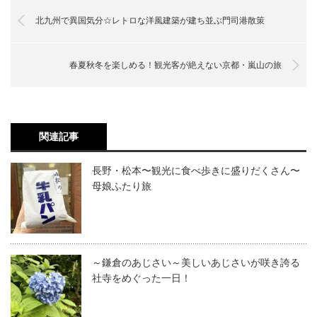
北九州で異国気分☆レトロな洋風建築が建ち並ぶ門司港散策
春夏秋冬を楽しめる！観光客が絶えない京都・嵐山の旅
関連記事
長野・松本〜観光に食べ歩きに盛りだくさん〜
母娘ふたり旅
～鎌倉のあじさい～美しいあじさいが咲き誇る
社寺をめぐった一日！