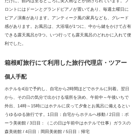
だけに、館内は至るところに美人画などが掛けられています。フ
ロントにはドーンとグランドピアノが置いてあり、毎週土曜日に
ピアノ演奏があります。アンティーク風の家具なども、グレード
感があります。お風呂は、大浴場が1つに、中から鍵をかけて占有
できる露天風呂が3つ。いつ行っても露天風呂のどれかに入れて便
利でした。
箱根町旅行にて利用した旅行代理店・ツアー
個人手配
ホテルを4泊で予約し、自宅から2時間ほどでホテルに到着。翌日
から、その日の気分で出かける場所を決め、午前中～午後いちで
外出、14時～15時にはホテルに戻って夕食とお風呂に備えるとい
うゆるゆる旅行です。1日目：自宅からホテルへ移動 / 2日目：ポ
ーラ美術館 / 3日目：（この日は午前中はホテルで仕事）ガラスの
森美術館 / 4日目：岡田美術館 / 5日目：帰宅