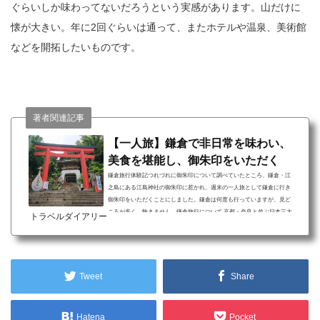
ぐらいしか味わってないだろうという実感があります。山だけに
懐が大きい。年に2回ぐらいは通って、またホテルや温泉、美術館
などを開拓したいものです。
著者関連記事
【一人旅】鎌倉で非日常を味わい、
美食を堪能し、御朱印をいただく
鎌倉旅行体験記つれづれに御朱印について調べていたところ、鎌倉・江
之島にある江島神社の御朱印に惹かれ、週末の一人旅として鎌倉に行き
御朱印をいただくことにしました。鎌倉は何度も行っていますが、見ど
ころが多く、飽きません。鎌倉旅行について 京都・奈良と並ぶ日本三大
トラベルダイアリー
古都の一つで、歴史的建造物を巡る 観光地であるがゆえグルメの宝庫、
毎食が貴重 映えるスポットがたくさん、シャッターチャンスを逃さずに
空襲から逃れた鎌倉には多くの歴史的建造物が残っており、国宝、指定
文化財も多数あります。神社仏閣だけでなく、...
Tweet
Share
Hatena
Pocket