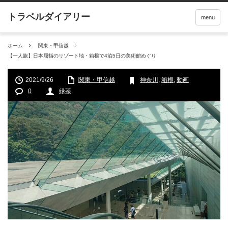
menu
ホーム
関東・甲信越
【一人旅】日本屈指のリゾート地・箱根で4泊5日の美術館めぐり
2021/9/26
関東・甲信越
神奈川
,
箱根
,
動画
0
緑茶