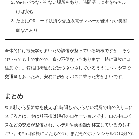
Wi-Fiがつながらない場所もあり、時間潰しに本を持ち歩
けば安心
たまにQRコード決済や交通系電子マネーが使えない美術
館などあり
全体的には観光客が多いため設備が整っている箱根ですが、そう
はいっても山ですので、多少不便な点もあります。特に事故には
注意です。箱根旧街道などはウネウネしているうえにバスや車で
交通量も多いため、安易に歩かずバスに乗った方がよいです。
まとめ
東京駅から新幹線を使えば1時間もかからない場所で山の入り口に
立てるとは、やはり箱根は絶好のロケーションです。山の中にバ
スなどの交通が整備され、ホテルや美術館が林立しているのもす
ごい。4泊5日箱根にいたものの、まだそのポテンシャルの10分の1