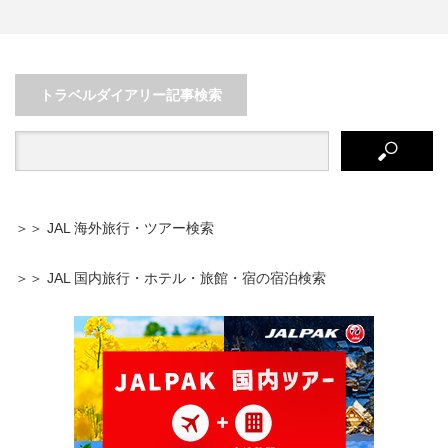
を
神奈川行くなら絶対行くべき！“鎌
まだあまり知られていない、鹿児
倉”・“江ノ島”さんぽ
島の秘境的アイランド、長島…
トラベルダイアリー記事検索
＞＞ JAL 海外旅行・ツアー検索
＞＞ JAL 国内旅行・ホテル・旅館・宿の宿泊検索