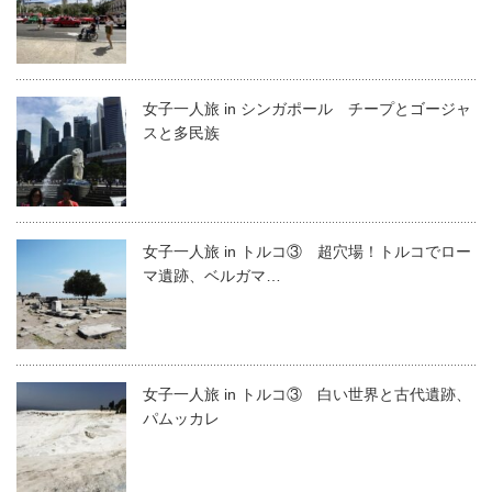
女子一人旅 in シンガポール チープとゴージャ
スと多民族
女子一人旅 in トルコ③ 超穴場！トルコでロー
マ遺跡、ベルガマ…
女子一人旅 in トルコ③ 白い世界と古代遺跡、
パムッカレ