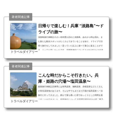
著者関連記事
日帰りで楽しむ！兵庫 “淡路島”〜ド
ライブの旅〜
淡路島旅行体験記小さい頃何度か訪れた淡路島。あれから時は流れ、ま
た新たな観光スポットがたくさんできていることを知り、ドライブで日
帰り旅行をしてきました！思っていた以上に遊べて童心に返ることがで
き、とっても楽しかったです。淡路島旅行について たまねぎだらけの淡
トラベルダイアリー
路島ならではのスポットがある 大人も子どもも楽しめるニジゲンノモリ
がある お昼と夜では違う顔を見せる明石海峡大橋がある淡路島には、名
産品たまねぎを味わうだけでなく、たまねぎになれちゃう？！おもしろ
著者関連記事
スポットがあります。他には、世界最長の吊り...
こんな時だからこそ行きたい。兵
庫・姫路の穴場〜塩田温泉〜
姫路旅行体験記兵庫県には有馬温泉、城崎温泉、赤穂温泉などたくさん
の有名温泉地があります。そんな中でもまだまだ穴場の塩田温泉へ一泊
旅行に行ってきました。静かで落ち着いた宿でゆっくりとした時間を過
ごすことができました。姫路旅行について 全室露天風呂付きの宿「夢乃
トラベルダイアリー
井庵 夕やけこやけ」 姫路護国神社 日本玩具博物館播州塩田温泉郷 姫
路ゆめさき川温泉はまだまだ多くの人に知られていない穴場のおすすめ
スポット。日常の喧噪から離れ、ゆったり流れる時間を楽しむことがで