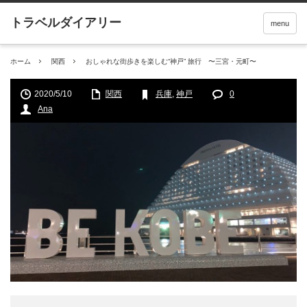
menu
ホーム
関西
おしゃれな街歩きを楽しむ“神戸” 旅行 〜三宮・元町〜
2020/5/10
関西
兵庫
,
神戸
0
Ana