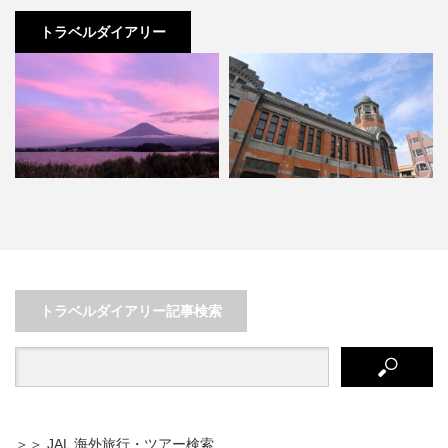
トラベルダイアリー
の登山1泊2日と河
北九州で異国気分☆レトロな洋風
絶景富士山を眺め
周辺散策
建築が建ち並ぶ門司港散策
～山梨ドラ
トラベルダイアリー記事検索
＞＞ JAL 海外旅行・ツアー検索