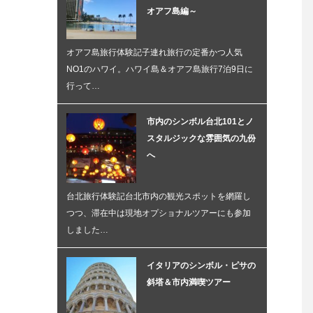
オアフ島編～
オアフ島旅行体験記子連れ旅行の定番かつ人気
NO1のハワイ。ハワイ島＆オアフ島旅行7泊9日に
行って…
市内のシンボル台北101とノ
スタルジックな雰囲気の九份
へ
台北旅行体験記台北市内の観光スポットを網羅し
つつ、滞在中は現地オプショナルツアーにも参加
しました…
イタリアのシンボル・ピサの
斜塔＆市内満喫ツアー