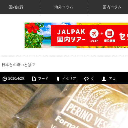
国内旅行
海外コラム
国内コラム
日本との違いとは!?
2020/4/20
フード
イタリア
0
アコ