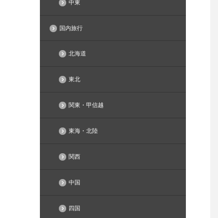
中東
国内旅行
北海道
東北
関東・甲信越
東海・北陸
関西
中国
四国