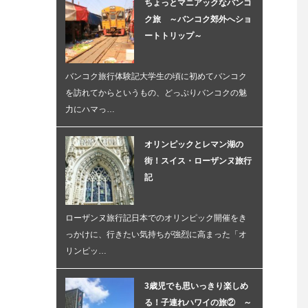
ちょっとマニアックなバンコ
ク旅 ～バンコク郊外へショ
ートトリップ～
バンコク旅行体験記大学生の頃に初めてバンコク
を訪れてからというもの、どっぷりバンコクの魅
力にハマっ…
オリンピックとレマン湖の
街！スイス・ローザンヌ旅行
記
ローザンヌ旅行記日本でのオリンピック開催をき
っかけに、行きたい気持ちが強烈に高まった「オ
リンピッ…
3歳児でも思いっきり楽しめ
る！子連れハワイの旅② ～