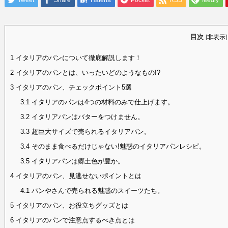
Tweet
Share
Hatena
Pocket
RSS
feedly
目次
[
非表示
]
1
イタリアのパンについて徹底解説します！
2
イタリアのパンとは、いったいどのようなもの!?
3
イタリアのパン、チェックポイント5選
3.1
イタリアのパンは4つの材料のみで仕上げます。
3.2
イタリアパンはバターをつけません。
3.3
超巨大サイズで売られるイタリアパン。
3.4
そのまま食べるだけじゃない!魅惑のイタリアパンレシピ。
3.5
イタリアパンは郷土色が豊か。
4
イタリアのパン、見逃せないポイントとは
4.1
パンやさんで売られる魅惑のスイーツたち。
5
イタリアのパン、お役立ちグッズとは
6
イタリアのパンで注意点するべき点とは