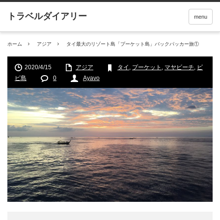
menu
ホーム
アジア
タイ最大のリゾート島「プーケット島」バックパッカー旅①
2020/4/15
アジア
タイ
,
プーケット
,
マヤビーチ
,
ピ
ピ島
0
Ayavo