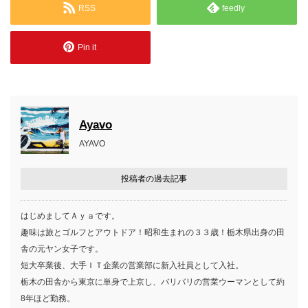
RSS
feedly
Pin it
Ayavo
AYAVO
投稿者の過去記事
はじめましてＡｙａです。
趣味は旅とゴルフとアウトドア！昭和生まれの３３歳！栃木県出身の田
舎の元ヤン女子です。
短大卒業後、大手ＩＴ企業の営業部に新入社員として入社。
栃木の田舎から東京に単身で上京し、バリバリの営業ウーマンとして約
8年ほど勤務。