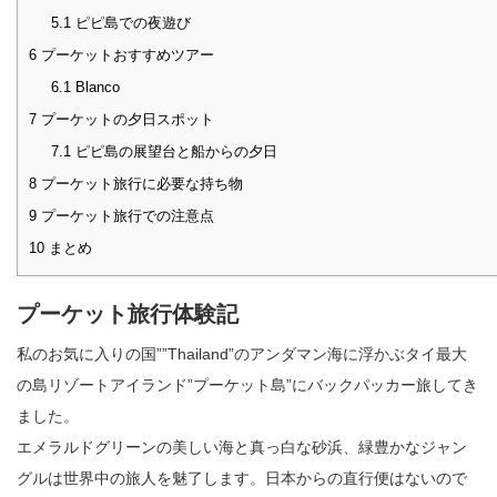
5.1
ピピ島での夜遊び
6
プーケットおすすめツアー
6.1
Blanco
7
プーケットの夕日スポット
7.1
ピピ島の展望台と船からの夕日
8
プーケット旅行に必要な持ち物
9
プーケット旅行での注意点
10
まとめ
プーケット旅行体験記
私のお気に入りの国””Thailand”のアンダマン海に浮かぶタイ最大
の島リゾートアイランド”プーケット島”にバックパッカー旅してき
ました。
エメラルドグリーンの美しい海と真っ白な砂浜、緑豊かなジャン
グルは世界中の旅人を魅了します。日本からの直行便はないので