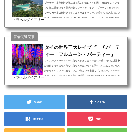
プーケット旅行体験記第二弾！私のお気に入りの国""Thailand”のアンダ
マン海に浮かぶタイ最大の島リゾートアイランド”プーケット島”のバッ
クパッカー旅の体験記です。エメラルドグリーンの美しい海と真っ白な
砂浜、緑豊かなジャングルは世界中の旅人を魅了します。日本からの直
トラベルダイアリー
行便はないので乗り継ぎとなりますが、行く価値ありです！今回の投稿
の一番の目的地は”Ko Pha Ngan”（コパンガン）！タイのヒッピーアイラ
ンド、パーティーアイランドといわれるこの場所ですが、美しい自然は
著者関連記事
圧巻です。＜旅のルート＞Ko Samui⇒ Ko ...
タイの世界三大レイブビーチパーテ
ィー「フルムーン・パーティー」
フルムーン・パーティーに行ってきました！一生に一度くらいは世界中
が注目する有名なお祭りに行ってみたいな～と調べていたところ、私の
好きなタイランドにあるパンガン島という場所で「フルムーン・パーテ
ィー」という楽しそうなお祭りを発見したのがお祭りに行くきっかけで
トラベルダイアリー
す。フルムーン・パーティーとは レイブの聖地！世界中からお祭り好き
が集合！世界三大レイブのひとつ！ 暗闇の中蛍光色に光るボディーペイ
ントやグッズで気持ちも盛り上がれる！ 一日中酔って踊ってクレイジー
だけど世界で一番面白くピースな場所！世界の...
Tweet
Share
Hatena
Pocket