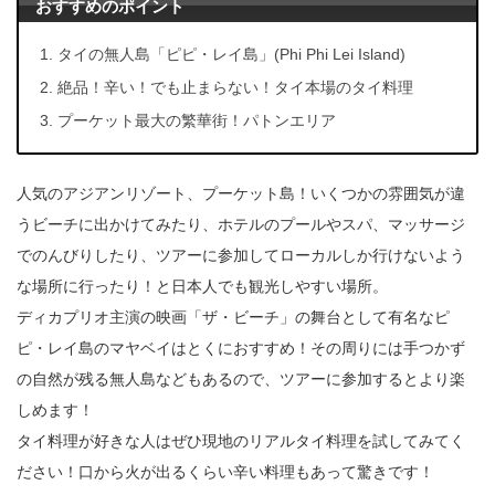
おすすめのポイント
タイの無人島「ピピ・レイ島」(Phi Phi Lei Island)
絶品！辛い！でも止まらない！タイ本場のタイ料理
プーケット最大の繁華街！パトンエリア
人気のアジアンリゾート、プーケット島！いくつかの雰囲気が違
うビーチに出かけてみたり、ホテルのプールやスパ、マッサージ
でのんびりしたり、ツアーに参加してローカルしか行けないよう
な場所に行ったり！と日本人でも観光しやすい場所。
ディカプリオ主演の映画「ザ・ビーチ」の舞台として有名なピ
ピ・レイ島のマヤベイはとくにおすすめ！その周りには手つかず
の自然が残る無人島などもあるので、ツアーに参加するとより楽
しめます！
タイ料理が好きな人はぜひ現地のリアルタイ料理を試してみてく
ださい！口から火が出るくらい辛い料理もあって驚きです！