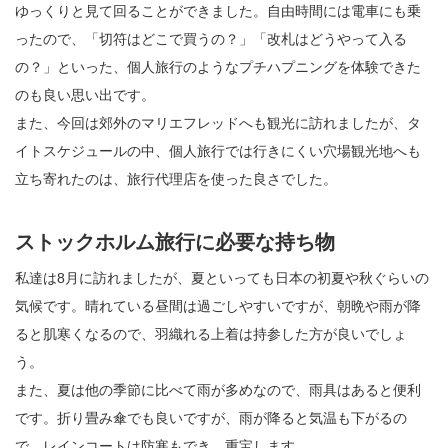
ゆっくりと見て回ることができました。自由時間には電車にも乗
ったので、「切符はどこで買うの？」「改札はどうやって入る
の？」といった、個人旅行のようなプチハプニングを体験できた
のも良い思い出です。
また、今回は郊外のマリエフレッドへも観光に訪れましたが、タ
イトスケジュールの中、個人旅行では行きにくい穴場観光地へも
立ち寄れたのは、旅行代理店を使った良さでした。
ストックホルム旅行に必要な持ち物
私達は8月に訪れましたが、夏といっても日本の初夏や秋ぐらいの
気候です。晴れている昼間は過ごしやすいですが、朝晩や雨が降
ると肌寒くなるので、羽織れる上着は持参した方が良いでしょ
う。
また、夏は他の季節に比べて雨が多めなので、雨具はあると便利
です。折り畳み傘でも良いですが、雨が降ると気温も下がるの
で、レインコートは防寒もでき、重宝します。