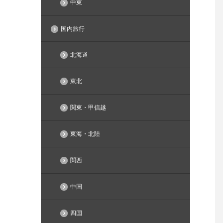
中東
国内旅行
北海道
東北
関東・甲信越
東海・北陸
関西
中国
四国