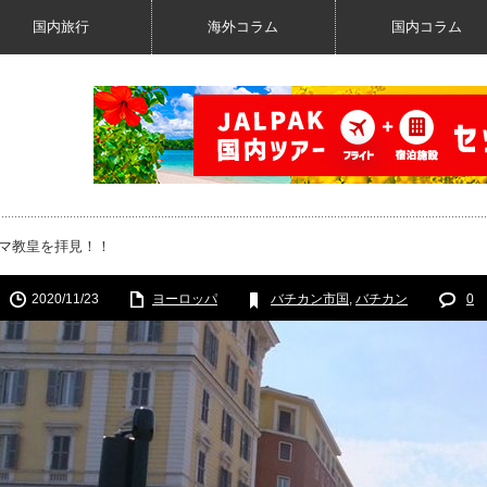
国内旅行
海外コラム
国内コラム
ーマ教皇を拝見！！
2020/11/23
ヨーロッパ
バチカン市国
,
バチカン
0