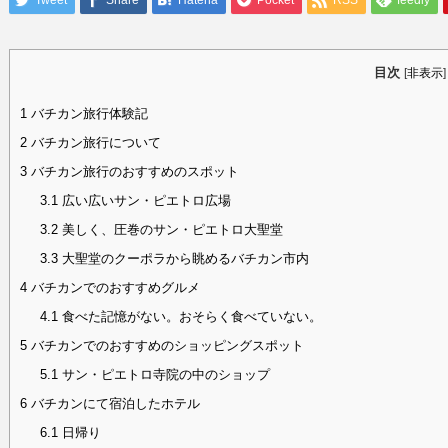
Tweet
Share
Hatena
Pocket
RSS
feedly
目次
[
非表示
]
1
バチカン旅行体験記
2
バチカン旅行について
3
バチカン旅行のおすすめのスポット
3.1
広い広いサン・ピエトロ広場
3.2
美しく、圧巻のサン・ピエトロ大聖堂
3.3
大聖堂のクーポラから眺めるバチカン市内
4
バチカンでのおすすめグルメ
4.1
食べた記憶がない。おそらく食べていない。
5
バチカンでのおすすめのショッピングスポット
5.1
サン・ピエトロ寺院の中のショップ
6
バチカンにて宿泊したホテル
6.1
日帰り