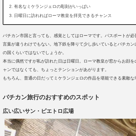
有名なミケランジェロの彫刻がいっぱい
日曜日に訪れればローマ教皇を拝見できるチャンス
バチカン市国と言っても、感覚としてはローマです。パスポートが必
言葉が違うわけでもない。地下鉄を降りて少し歩いているとバチカン
の国くらいではないでしょうか。
本当に偶然ですが私が訪れた日は日曜日。ローマ教皇が窓からお顔を
ャンではなくても、ちょっとテンションがあがります。
もちろん、普通の日だってミケランジェロの作品を堪能できる素敵な
バチカン旅行のおすすめのスポット
広い広いサン・ピエトロ広場