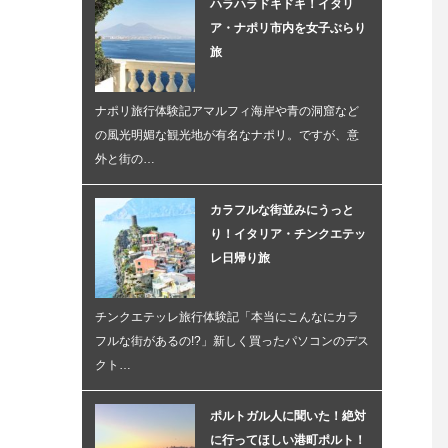
ハラハラドキドキ！イタリ
ア・ナポリ市内を女子ぶらり
旅
ナポリ旅行体験記アマルフィ海岸や青の洞窟など
の風光明媚な観光地が有名なナポリ。ですが、意
外と街の…
カラフルな街並みにうっと
り！イタリア・チンクエテッ
レ日帰り旅
チンクエテッレ旅行体験記「本当にこんなにカラ
フルな街があるの!?」新しく買ったパソコンのデス
クト…
ポルトガル人に聞いた！絶対
に行ってほしい港町ポルト！