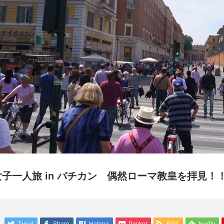
女子一人旅 in バチカン 偶然ローマ教皇を拝見！