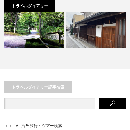
トラベルダイアリー
大分・由布院で外せない！絶品人
一人旅ファイナル！思い立ったが
気スイーツと温泉を満喫する…
吉日、GoToで行こう倉敷…
トラベルダイアリー記事検索
＞＞ JAL 海外旅行・ツアー検索