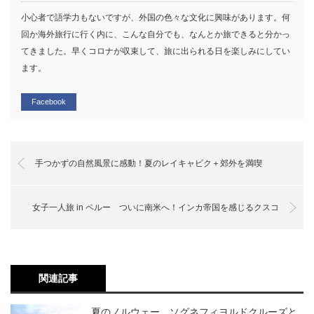
小心者で語学力もないですが、外国の色々な文化に興味があります。何
回か海外旅行に行く内に、こんな自分でも、なんとか旅できると分かっ
てきました。早くコロナが収束して、旅に出られる日を楽しみにしてい
ます。
Facebook
手つかずの自然風景に感動！夏のレイキャビク＋郊外を満喫
女子一人旅 in ペルー ついに南米へ！インカ帝国を感じるクスコ
関連記事
夏のノルウェー ソグネフィヨルドクルーズと