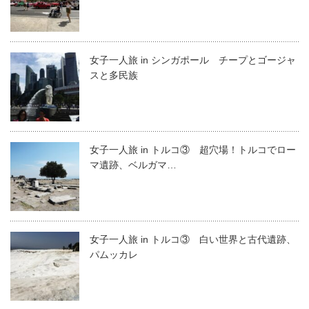
女子一人旅 in シンガポール チープとゴージャ
スと多民族
女子一人旅 in トルコ③ 超穴場！トルコでロー
マ遺跡、ベルガマ…
女子一人旅 in トルコ③ 白い世界と古代遺跡、
パムッカレ