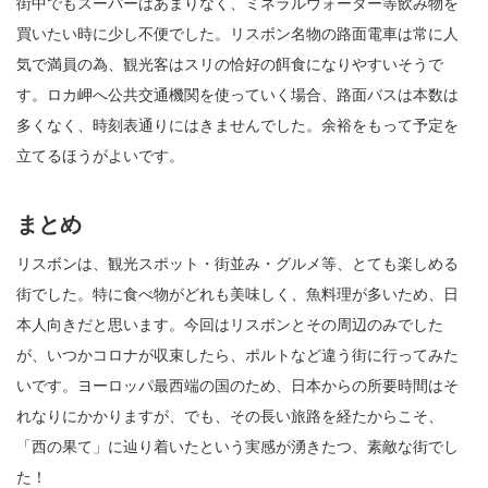
街中でもスーパーはあまりなく、ミネラルウォーター等飲み物を
買いたい時に少し不便でした。リスボン名物の路面電車は常に人
気で満員の為、観光客はスリの恰好の餌食になりやすいそうで
す。ロカ岬へ公共交通機関を使っていく場合、路面バスは本数は
多くなく、時刻表通りにはきませんでした。余裕をもって予定を
立てるほうがよいです。
まとめ
リスボンは、観光スポット・街並み・グルメ等、とても楽しめる
街でした。特に食べ物がどれも美味しく、魚料理が多いため、日
本人向きだと思います。今回はリスボンとその周辺のみでした
が、いつかコロナが収束したら、ポルトなど違う街に行ってみた
いです。ヨーロッパ最西端の国のため、日本からの所要時間はそ
れなりにかかりますが、でも、その長い旅路を経たからこそ、
「西の果て」に辿り着いたという実感が湧きたつ、素敵な街でし
た！