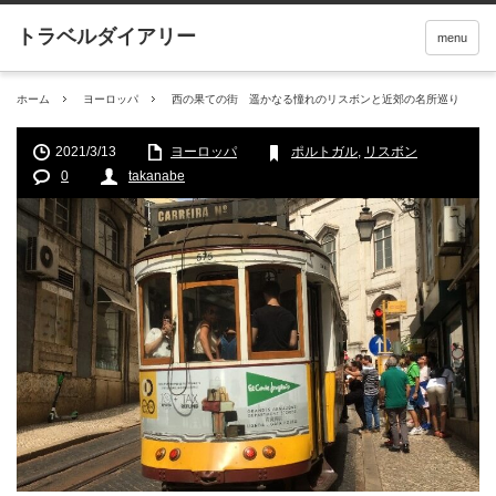
menu
ホーム
ヨーロッパ
西の果ての街 遥かなる憧れのリスボンと近郊の名所巡り
2021/3/13
ヨーロッパ
ポルトガル
,
リスボン
0
takanabe