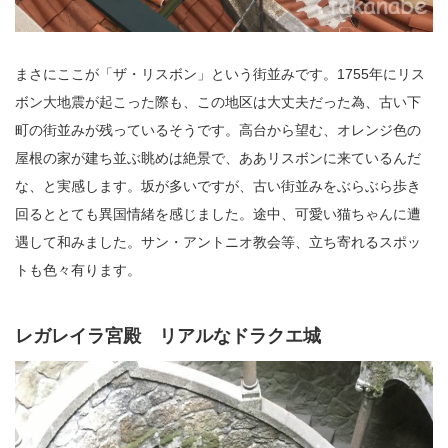
まさにここが「ザ・リスボン」という街並みです。1755年にリス
ボン大地震が起こった際も、この地区は大丈夫だった為、古い下
町の街並みが残っているそうです。高台から望む、オレンジ色の
屋根の家が建ち並ぶ眺めは絶景で、ああリスボンに来ているんだ
な、と実感します。坂が多いですが、古い街並みをぶらぶら歩き
回るととても異国情緒を感じました。途中、可愛い猫ちゃんに遭
遇して和みました。サン・アントニオ教会等、立ち寄れるスポッ
トも色々有ります。
レガレイラ宮殿 リアルなドラクエ城