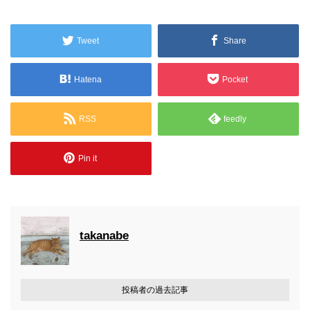
Tweet
Share
Hatena
Pocket
RSS
feedly
Pin it
takanabe
投稿者の過去記事