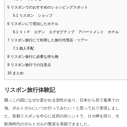
5
リスボンでのおすすめのショッピングスポット
5.1
リスボン ショップ
6
リスボンにて宿泊したホテル
6.1
ＶＩＰ エデン エグゼグティブ アパートメント ホテル
7
リスボン旅行にて利用した旅行代理店・ツアー
7.1
個人手配
8
リスボン旅行に必要な持ち物
9
リスボン旅行での注意点
10
まとめ
リスボン旅行体験記
隅っこの国になぜか惹かれる習性があり、日本から見て最果ての
地、ポルトガルにいつか行ってみたい！と思っておリ実現しまし
た。首都リスボンを中心に近郊の街シントラ、ロカ岬を回り、大
航海時代のポルトガルの繁栄を堪能できました。