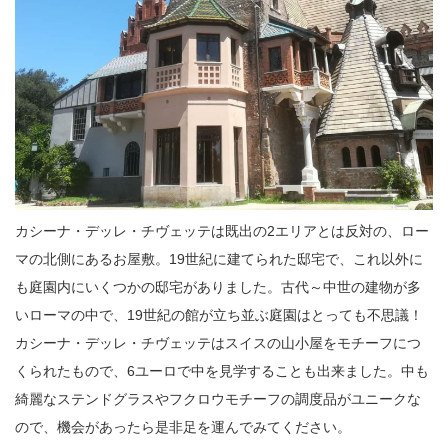
カシーナ・デッレ・チヴェッテは既出の2エリアとは反対の、ロー
マの北側にあるお屋敷。19世紀に建てられた邸宅で、これ以外に
も庭園内にいくつかの邸宅がありました。古代～中世の建物が多
いローマの中で、19世紀の館が立ち並ぶ庭園はとっても不思議！
カシーナ・デッレ・チヴェッテはスイスの山小屋をモチーフにつ
くられたもので、6ユーロで中を見学することも出来ました。中も
綺麗なステンドグラスやフクロウモチーフの調度品がユニークな
ので、機会があったら是非足を運んでみてください。