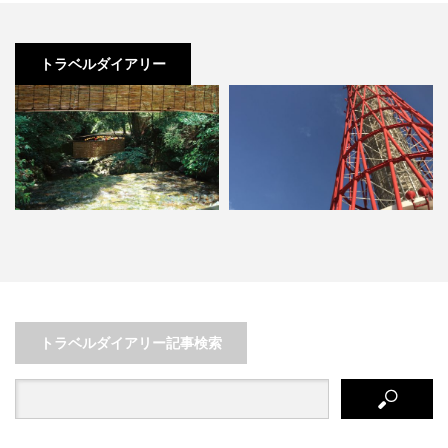
トラベルダイアリー
から山中まで！夏の
〜兵庫県 神戸〜 自然も都会も
観光列車「指宿の
能する２日間の旅
独り占め♡
って旅する鹿児
トラベルダイアリー記事検索