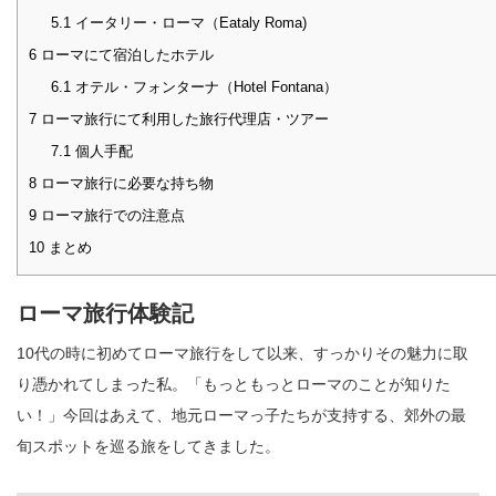
5.1
イータリー・ローマ（Eataly Roma)
6
ローマにて宿泊したホテル
6.1
オテル・フォンターナ（Hotel Fontana）
7
ローマ旅行にて利用した旅行代理店・ツアー
7.1
個人手配
8
ローマ旅行に必要な持ち物
9
ローマ旅行での注意点
10
まとめ
ローマ旅行体験記
10代の時に初めてローマ旅行をして以来、すっかりその魅力に取
り憑かれてしまった私。「もっともっとローマのことが知りた
い！」今回はあえて、地元ローマっ子たちが支持する、郊外の最
旬スポットを巡る旅をしてきました。