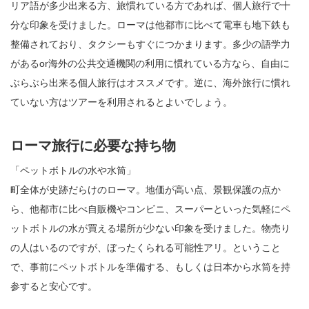
リア語が多少出来る方、旅慣れている方であれば、個人旅行で十
分な印象を受けました。ローマは他都市に比べて電車も地下鉄も
整備されており、タクシーもすぐにつかまります。多少の語学力
があるor海外の公共交通機関の利用に慣れている方なら、自由に
ぶらぶら出来る個人旅行はオススメです。逆に、海外旅行に慣れ
ていない方はツアーを利用されるとよいでしょう。
ローマ旅行に必要な持ち物
「ペットボトルの水や水筒」
町全体が史跡だらけのローマ。地価が高い点、景観保護の点か
ら、他都市に比べ自販機やコンビニ、スーパーといった気軽にペ
ットボトルの水が買える場所が少ない印象を受けました。物売り
の人はいるのですが、ぼったくられる可能性アリ。ということ
で、事前にペットボトルを準備する、もしくは日本から水筒を持
参すると安心です。