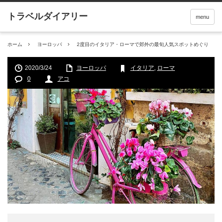
menu
ホーム
ヨーロッパ
2度目のイタリア・ローマで郊外の最旬人気スポットめぐり
2020/3/24
ヨーロッパ
イタリア
,
ローマ
0
アコ