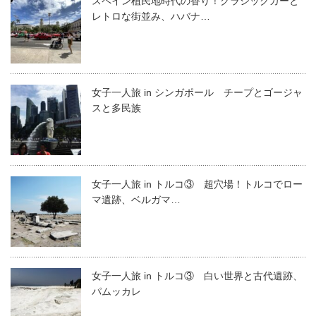
スペイン植民地時代の香り！クラシックカーと
レトロな街並み、ハバナ…
女子一人旅 in シンガポール チープとゴージャ
スと多民族
女子一人旅 in トルコ③ 超穴場！トルコでロー
マ遺跡、ベルガマ…
女子一人旅 in トルコ③ 白い世界と古代遺跡、
パムッカレ