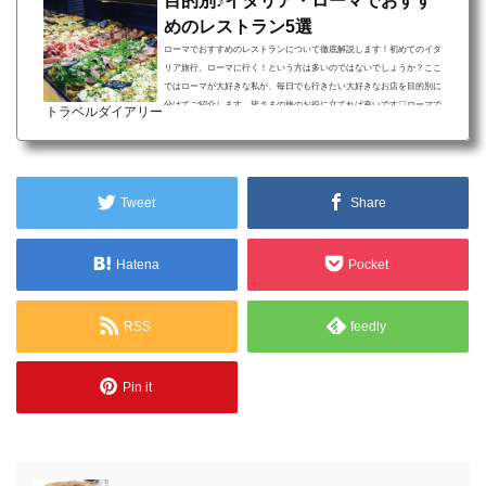
目的別♪イタリア・ローマでおすす
めのレストラン5選
ローマでおすすめのレストランについて徹底解説します！初めてのイタ
リア旅行、ローマに行く！という方は多いのではないでしょうか？ここ
ではローマが大好きな私が、毎日でも行きたい大好きなお店を目的別に
分けてご紹介します。皆さまの旅のお役に立てれば幸いです♡ローマで
トラベルダイアリー
おすすめのレストラン チェックポイント 首都に名物ナシ…ではないのが
ローマの魅力です 種類豊富な絶品B級グルメたち 歩くほどに見つかる、
郊外の美味しいレストラン「首都に限って、これといった郷土料理がな
い…」ということが少なくない中、イタリアの首都...
Tweet
Share
Hatena
Pocket
RSS
feedly
Pin it