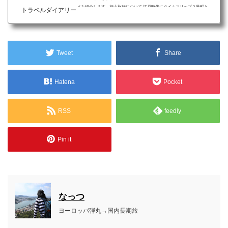
メを紹介します。福山旅行について 江戸時代にタイムスリップ？港町と
トラベルダイアリー
して栄えた歴史ある街 ジブリ映画『崖の上のポニョ』の参考とされた趣
き感じる町並み 尾道からも福山市街地からも日帰りしやすい場所鞆の浦
は福山市沼隈半島の南端に位置し、尾道や福山市街地からも日帰りでき
る観光地。ジブリ映画『崖の上のポニョ』で参...
Tweet
Share
Hatena
Pocket
RSS
feedly
Pin it
なっつ
ヨーロッパ弾丸→国内長期旅