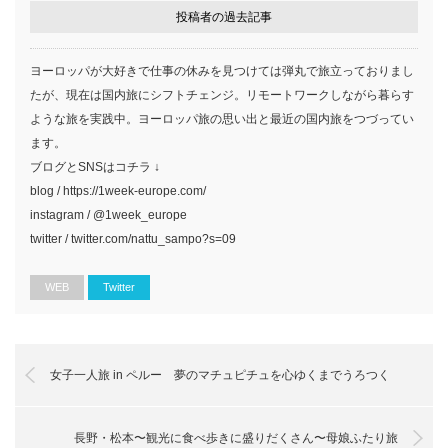
投稿者の過去記事
ヨーロッパが大好きで仕事の休みを見つけては弾丸で旅立っておりまし
たが、現在は国内旅にシフトチェンジ。リモートワークしながら暮らす
ような旅を実践中。ヨーロッパ旅の思い出と最近の国内旅をつづってい
ます。
ブログとSNSはコチラ ↓
blog / https://1week-europe.com/
instagram / @1week_europe
twitter / twitter.com/nattu_sampo?s=09
WEB
Twitter
女子一人旅 in ペルー 夢のマチュピチュを心ゆくまでうろつく
長野・松本〜観光に食べ歩きに盛りだくさん〜母娘ふたり旅