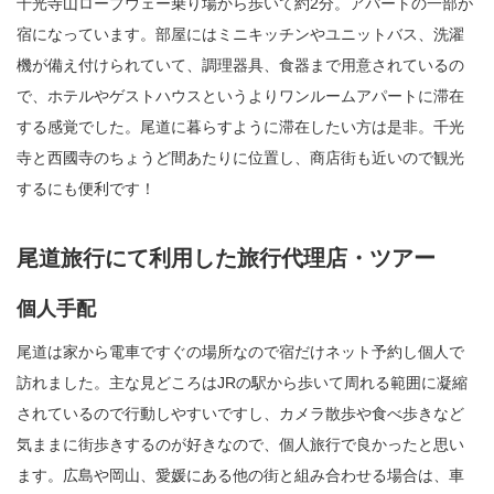
千光寺山ロープウェー乗り場から歩いて約2分。アパートの一部が
宿になっています。部屋にはミニキッチンやユニットバス、洗濯
機が備え付けられていて、調理器具、食器まで用意されているの
で、ホテルやゲストハウスというよりワンルームアパートに滞在
する感覚でした。尾道に暮らすように滞在したい方は是非。千光
寺と西國寺のちょうど間あたりに位置し、商店街も近いので観光
するにも便利です！
尾道旅行にて利用した旅行代理店・ツアー
個人手配
尾道は家から電車ですぐの場所なので宿だけネット予約し個人で
訪れました。主な見どころはJRの駅から歩いて周れる範囲に凝縮
されているので行動しやすいですし、カメラ散歩や食べ歩きなど
気ままに街歩きするのが好きなので、個人旅行で良かったと思い
ます。広島や岡山、愛媛にある他の街と組み合わせる場合は、車