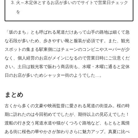
火～木定休とするお店が多いのでサイトで営業日チェック
を
「坂のまち」とも呼ばれる尾道だけあって山手の路地は細くて急
な石段が多いため、歩きやすい靴と服装が必須です。また、観光
スポットの集まる駅東側にはチェーンのコンビニやスーパーが少
なく、個人経営のお店がメインになるので営業日時にご注意くだ
さい。土日は観光客で賑わう商店街も、水曜・木曜に通ると定休
日のお店が多いためシャッター街のようでした…。
まとめ
古くから多くの文豪や映画監督に愛される尾道の街並み。桜の時
期に訪れたのは今回初めてでしたが、期待以上の見応えでした！
渡船の行き交う尾道水道や猫がくつろぐ路地など、もともと風情
ある街に桜色の華やかさが加わりさらに魅力アップ。真夏に比べ