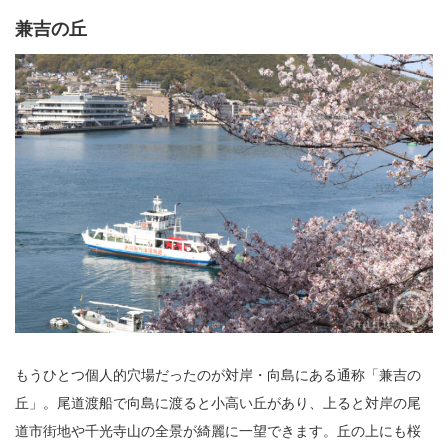
兼吉の丘
もうひとつ個人的穴場だったのが対岸・向島にある通称「兼吉の
丘」。尾道渡船で向島に渡ると小高い丘があり、上ると対岸の尾
道市街地や千光寺山の全景が綺麗に一望できます。丘の上にも桜