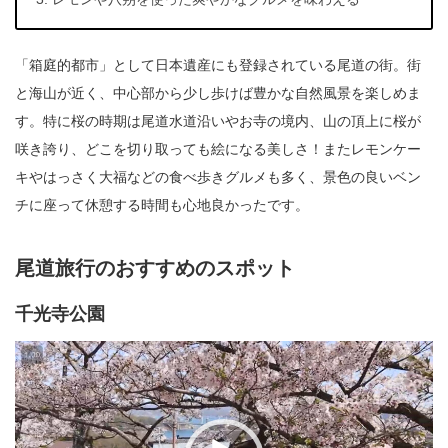
「箱庭的都市」として日本遺産にも登録されている尾道の街。街
と海山が近く、中心部から少し歩けば豊かな自然風景を楽しめま
す。特に桜の時期は尾道水道沿いやお寺の境内、山の頂上に桜が
咲き誇り、どこを切り取っても絵になる美しさ！またレモンケー
キやはっさく大福などの食べ歩きグルメも多く、景色の良いベン
チに座って休憩する時間も心地良かったです。
尾道旅行のおすすめのスポット
千光寺公園
動
画
プ
レ
ー
ヤ
ー