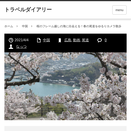
menu
ホーム
中国
桜のフレーム越しの海に出会える！春の尾道をゆるりカメラ散歩
2021/4/4
中国
広島
,
動画
,
尾道
0
なっつ