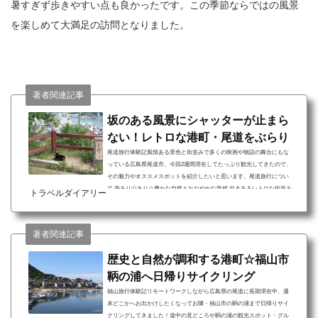
暑すぎず歩きやすい点も良かったです。この季節ならではの風景
を楽しめて大満足の訪問となりました。
著者関連記事
坂のある風景にシャッターが止まら
ない！レトロな港町・尾道をぶらり
尾道旅行体験記風情ある景色と街並みで多くの映画や物語の舞台にもな
っている広島県尾道市。今回2週間滞在してたっぷり観光してきたので、
その魅力やオススメスポットを紹介したいと思います。尾道旅行につい
て 海あり山あり☆豊かな自然とおだやかな気候 赴きあるレトロな街並み
トラベルダイアリー
でカメラ散歩が楽しい お好み焼きにラーメンにレモンスイーツ…美味し
いものがいっぱい瀬戸内海沿いの山あいに発展してきた尾道市。坂道の
路地を散策しながらふと街を見下ろすと、その先にしまなみ海道の島々
著者関連記事
の景色を楽しめます。また戦禍を免れた尾道の街...
歴史と自然が調和する港町☆福山市
鞆の浦へ日帰りサイクリング
福山旅行体験記リモートワークしながら広島県の尾道に長期滞在中、週
末どこかへお出かけしたくなってお隣・福山市の鞆の浦まで日帰りサイ
クリングしてきました！道中の見どころや鞆の浦の観光スポット・グル