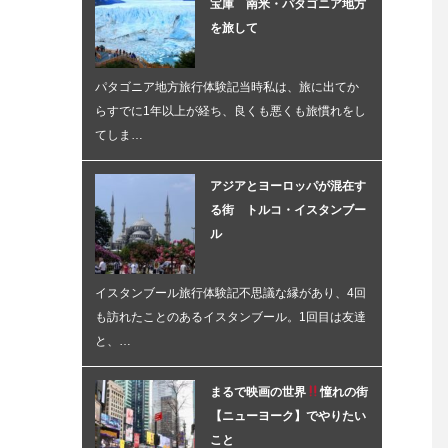
宝庫 南米・パタゴニア地方
を旅して
パタゴニア地方旅行体験記当時私は、旅に出てか
らすでに1年以上が経ち、良くも悪くも旅慣れをし
てしま…
アジアとヨーロッパが混在す
る街 トルコ・イスタンブー
ル
イスタンブール旅行体験記不思議な縁があり、4回
も訪れたことのあるイスタンブール。1回目は友達
と、…
まるで映画の世界
憧れの街
【ニューヨーク】でやりたい
こと