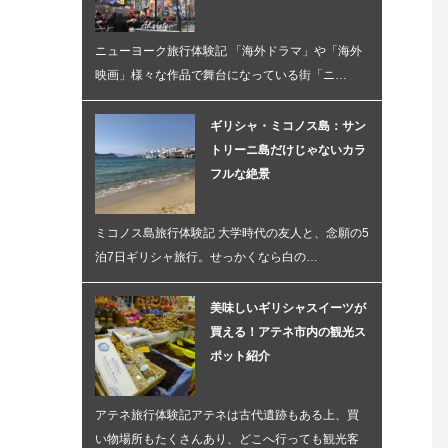
ニューヨーク旅行体験記 「海外ドラマ」や「海外
映画」様々な作品で舞台になっている街「ニ…
ギリシャ・ミコノス島：サン
トリーニ島だけじゃないカラ
フルな絶景
ミコノス島旅行体験記 大学時代の友人と、念願の5
泊7日ギリシャ旅行。せっかくなら白の…
美味しいギリシャスイーツが
買える！アテネ市内の観光ス
ポット紹介
アテネ旅行体験記アテネは古代遺跡もある上、買
い物場所もたくさんあり、どこへ行っても観光客