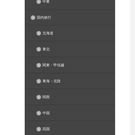
中東
国内旅行
北海道
東北
関東・甲信越
東海・北陸
関西
中国
四国