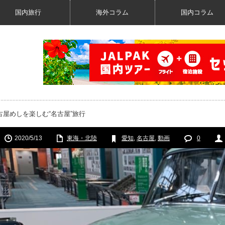
国内旅行
海外コラム
国内コラム
屋めしを楽しむ“名古屋”旅行
2020/5/13
東海・北陸
愛知
,
名古屋
,
動画
0