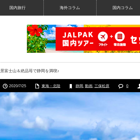
国内旅行
海外コラム
国内コラム
絶景富士山＆絶品苺で静岡を満喫♪
2020/7/25
東海・北陸
静岡
,
動画
,
三保松原
0