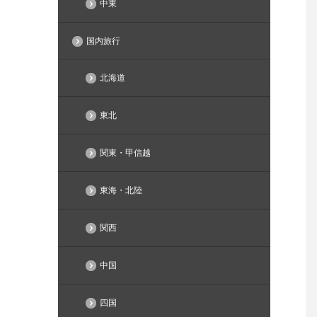
中東
国内旅行
北海道
東北
関東・甲信越
東海・北陸
関西
中国
四国