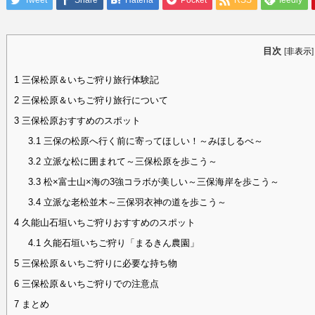
Tweet
Share
Hatena
Pocket
RSS
feedly
目次
[
非表示
]
1
三保松原＆いちご狩り旅行体験記
2
三保松原＆いちご狩り旅行について
3
三保松原おすすめのスポット
3.1
三保の松原へ行く前に寄ってほしい！～みほしるべ～
3.2
立派な松に囲まれて～三保松原を歩こう～
3.3
松×富士山×海の3強コラボが美しい～三保海岸を歩こう～
3.4
立派な老松並木～三保羽衣神の道を歩こう～
4
久能山石垣いちご狩りおすすめのスポット
4.1
久能石垣いちご狩り「まるきん農園」
5
三保松原＆いちご狩りに必要な持ち物
6
三保松原＆いちご狩りでの注意点
7
まとめ