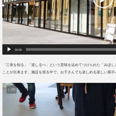
00:00
「三保を知る」「道しるべ」という意味を込めてつけられた「みほし
ことが出来ます。施設を巡る中で、お子さんでも楽しめる楽しい展示
動
画
プ
レ
ー
ヤ
ー