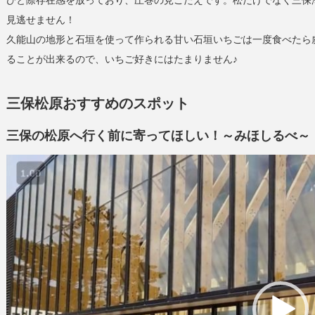
ひと際存在感を放っており、圧巻の見ごたえです。松だけでなく三保
見逃せません！
久能山の地形と石垣を使って作られる甘い石垣いちごは一度食べたら
ることが出来るので、いちご好きにはたまりません♪
三保松原おすすめのスポット
三保の松原へ行く前に寄ってほしい！～みほしるべ～
動
画
プ
レ
ー
ヤ
ー