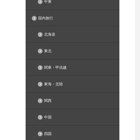
中東
国内旅行
北海道
東北
関東・甲信越
東海・北陸
関西
中国
四国