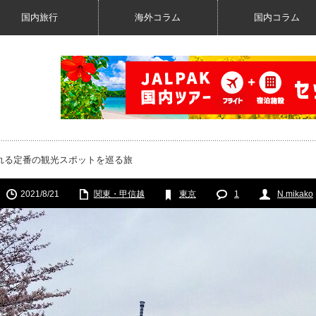
国内旅行
海外コラム
国内コラム
れる定番の観光スポットを巡る旅
2021/8/21
関東・甲信越
東京
1
N.mikako