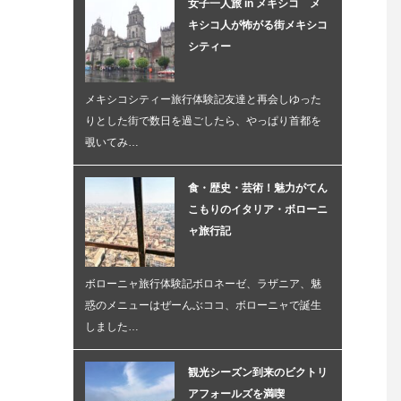
女子一人旅 in メキシコ メ
キシコ人が怖がる街メキシコ
シティー
メキシコシティー旅行体験記友達と再会しゆった
りとした街で数日を過ごしたら、やっぱり首都を
覗いてみ…
食・歴史・芸術！魅力がてん
こもりのイタリア・ボローニ
ャ旅行記
ボローニャ旅行体験記ボロネーゼ、ラザニア、魅
惑のメニューはぜーんぶココ、ボローニャで誕生
しました…
観光シーズン到来のビクトリ
アフォールズを満喫