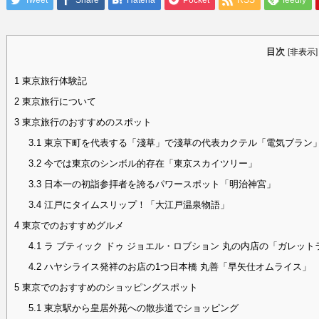
Tweet
Share
Hatena
Pocket
RSS
feedly
目次
[
非表示
]
1
東京旅行体験記
2
東京旅行について
3
東京旅行のおすすめのスポット
3.1
東京下町を代表する「淺草」で淺草の代表カクテル「電気ブラン
3.2
今では東京のシンボル的存在「東京スカイツリー」
3.3
日本一の初詣参拝者を誇るパワースポット「明治神宮」
3.4
江戸にタイムスリップ！「大江戸温泉物語」
4
東京でのおすすめグルメ
4.1
ラ ブティック ドゥ ジョエル・ロブション 丸の内店の「ガレット
4.2
ハヤシライス発祥のお店の1つ日本橋 丸善「早矢仕オムライス」
5
東京でのおすすめのショッピングスポット
5.1
東京駅から皇居外苑への散歩道でショッピング