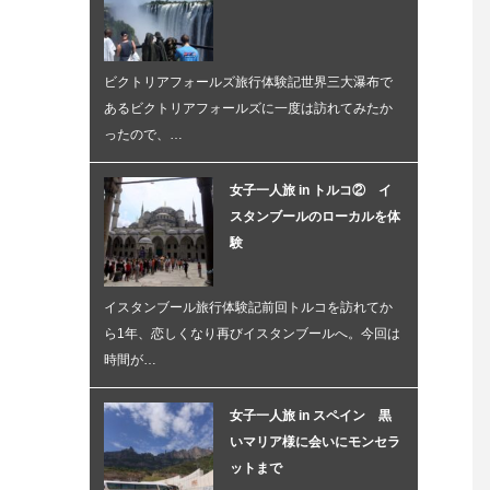
ビクトリアフォールズ旅行体験記世界三大瀑布で
あるビクトリアフォールズに一度は訪れてみたか
ったので、…
女子一人旅 in トルコ② イ
スタンブールのローカルを体
験
イスタンブール旅行体験記前回トルコを訪れてか
ら1年、恋しくなり再びイスタンブールへ。今回は
時間が…
女子一人旅 in スペイン 黒
いマリア様に会いにモンセラ
ットまで