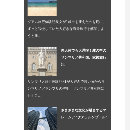
グアム旅行体験記長女が1歳半を迎えたのを期に、
ずっと我慢していた大好きな海外旅行を解禁しよ
うと旅…
悪天候でも大満喫！霧の中の
サンマリノ共和国、家族旅行
記
サンマリノ旅行体験記F1が大好きで若い頃からサ
ンマリノグランプリの聖地、サンマリノ共和国に
行くこ…
さまざまな文化が融合するマ
レーシア “クアラルンプール”