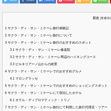
Tweet
Share
Hatena
Pocket
RSS
feedly
目次
[
非表示
]
1
サクラ・ディ・サン・ミケーレ旅行体験記
2
サクラ・ディ・サン・ミケーレ旅行について
3
サクラ・ディ・サン・ミケーレ旅行のおすすめのスポット
3.1
サクラ・ディ・サン・ミケーレ修道院
3.2
サクラ・ディ・サン・ミケーレ周辺のハイキングコース
3.3
ピルキリアーノ山からの絶景
4
サクラ・ディ・サン・ミケーレでのおすすめグルメ
4.1
マロングラッセ
5
サクラ・ディ・サン・ミケーレでのおすすめのショッピングスポット
6
サクラ・ディ・サン・ミケーレにて宿泊したホテル
6.1
オテル・ディプロマティック・トリノ
7
サクラ・ディ・サン・ミケーレ旅行にて利用した旅行代理店・ツアー