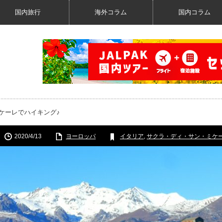
国内旅行
海外コラム
国内コラム
ケーレでハイキング♪
2020/4/13
ヨーロッパ
イタリア
,
サクラ・ディ・サン・ミケ