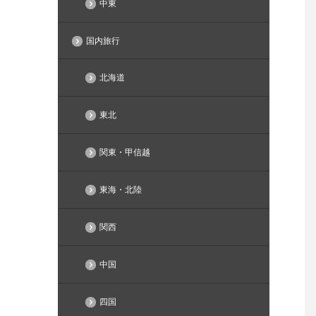
中東
国内旅行
北海道
東北
関東・甲信越
東海・北陸
関西
中国
四国