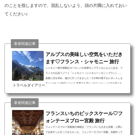
のことを指しますので、混乱しないよう、頭の片隅に入れておい
てください♪
著者関連記事
アルプスの美味しい空気をいただき
ます♡フランス・シャモニー 旅行
シャモニー旅行体験記ヨーロッパの名峰モンブランのふもとにある、フ
ランスの山岳リゾート「シャモニー（シャモニー＝モン＝ブラン）」。
真夏に涼を求め、遊びに行ってきました！その時の様子をレポ―トしま
す♪シャモニー旅行について 真夏でも超ヒンヤリ！たっぷり涼を得られ
トラベルダイアリー
る点 ヨーロッパ最高峰のモンブランを特等席で見られる点 フランス人た
ちのバカンスの楽しみ方を一緒に体験できる点誰もが一度は名前を聞い
たことがあるであろう、標高約4810メートルの名峰モンブラン（Mont Bl
著者関連記事
anc）。そのふもとにある街が「Chamonix-Mont-B...
フランスいちのビックスケール♡フ
ォンテーヌブロー宮殿 旅行
フォンテーヌブロー宮殿旅行体験記「フランスいち大きな宮殿」と聞い
て以来ずっと行ってみたかった、フォンテーヌブロー宮殿。念願叶って