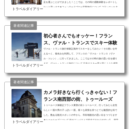
足を運ぶことができました！ここでは、その時の感動体験をレポートし
たいと思います★フォンテーヌブロー宮殿旅行について フランスいち大
トラベルダイアリー
きな宮殿である点。 フランスきっての世界遺産である点。 パリから半日
～一日の日帰り観光が出来る点。「フォンテーヌブロー宮殿（仏：Châte
au de Fontainebleau）」は、1981年に世界遺産登録された世界的に有名な
著者関連記事
観光地のひとつ。首都パリからも電車40分ほ...
初心者さんでもオッケー！フラン
ス、ヴァル・トランスでスキー体験
ヴァル・トランス旅行体験記海外でスキーをしてみたい！その想いを叶
えるべく、春休みを利用して、フランスの「ヴァル・トランス（ヴァ
ル・トレン）」に行ってきました。ここではその時の旅の思い出を綴り
ます。ヴァル・トランス旅行について 日本のスキー場と同じような感覚
トラベルダイアリー
で楽しめる点。 コースの種類が豊富な点。 施設が新しく、綺麗な点。
「ヴァル・トランス（Val Thorens）」 はフランス南東部にあるスキー
場。隣国イタリアやスイスからのアクセスも良いため、現地では海外か
著者関連記事
らのお客様（日本人）にも使いやすい設計が随所に...
カメラ好きなら行くっきゃない！フ
ランス南西部の街、トゥールーズ
トゥールーズ体験記フランス東部の街トゥールーズ。行ってみたら女性
らしい一面や男の子っぽい一面。様々な表情を持つとても魅惑的な街で
した。数ある観光スポットの中から、市街地観光の思い出をつづります
★トゥールーズについて 街がコンパクトで徒歩でまわりやすい点。 留学
トラベルダイアリー
生、外国人が多く英語（フランス語以外）がよく通じる点。 バラ色の街