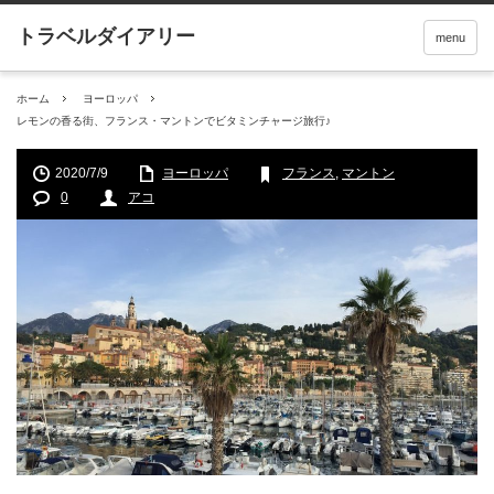
menu
ホーム
ヨーロッパ
レモンの香る街、フランス・マントンでビタミンチャージ旅行♪
2020/7/9
ヨーロッパ
フランス
,
マントン
0
アコ