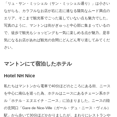
「リュ・サン・ミッシェル（サン・ミッシェル通り）」は小さい
ながらも、カラフルなお店が右に左に連なる陽気なムード満点の
エリア。そこまで観光客でごった返していない点も魅力でした。
写真のように、マントンは街がぎゅっと中心部に集まっているの
で、徒歩で観光もショッピングも一気に楽しめる点が魅力。是非
気になるお店があれば観光の合間にどんどん寄り道してみてくだ
さい。
マントンにて宿泊したホテル
Hotel NH Nice
私たちはマントンから電車で40分ほどのところにある街、ニース
を中心に南仏を巡った為、ホテルはニースにあるチェーン系ホテ
ル「ホテル・エヌエイチ・二ース」に泊まりました。ニースの陸
の玄関口「Gare de Nice-Ville（ガール・デュ・ニース・ヴィル）
駅」から歩いて30分ほどかかりましたが、まわりにレストランや