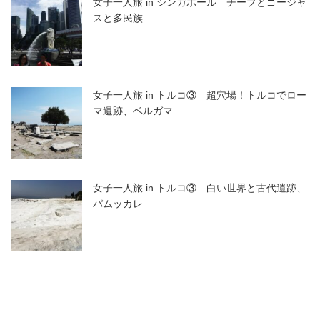
女子一人旅 in シンガポール チープとゴージャ
スと多民族
女子一人旅 in トルコ③ 超穴場！トルコでロー
マ遺跡、ベルガマ…
女子一人旅 in トルコ③ 白い世界と古代遺跡、
パムッカレ