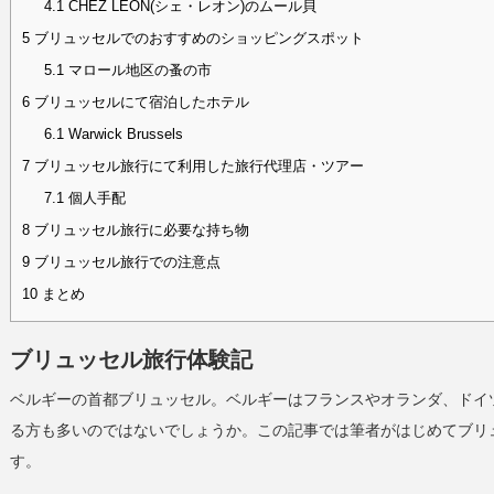
4.1
CHEZ LEON(シェ・レオン)のムール貝
5
ブリュッセルでのおすすめのショッピングスポット
5.1
マロール地区の蚤の市
6
ブリュッセルにて宿泊したホテル
6.1
Warwick Brussels
7
ブリュッセル旅行にて利用した旅行代理店・ツアー
7.1
個人手配
8
ブリュッセル旅行に必要な持ち物
9
ブリュッセル旅行での注意点
10
まとめ
ブリュッセル旅行体験記
ベルギーの首都ブリュッセル。ベルギーはフランスやオランダ、ドイ
る方も多いのではないでしょうか。この記事では筆者がはじめてブリ
す。