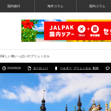
国内旅行
海外コラム
国内コラム
美味しい物いっぱいのブリュッセル
2020/9/28
ヨーロッパ
ベルギー
,
ブリュッセル
,
動画