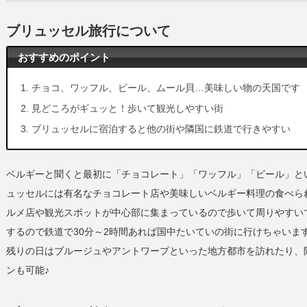
ブリュッセル旅行について
おすすめのポイント
チョコ、ワッフル、ビール、ムール貝…美味しい物の天国です
見どころがギュッと！歩いて観光しやすい街
ブリュッセルに宿泊すると他の街や隣国に鉄道で行きやすい
ベルギーと聞くと最初に「チョコレート」「ワッフル」「ビール」と
ュッセルには有名なチョコレート店や美味しいベルギー料理の食べら
ルメ店や観光スポットが中心部に集まっているので歩いて周りやすい
するので鉄道で30分～2時間あれば国中たいていの街に行けちゃいま
残りの日はブルージュやアントワープといった地方都市を訪れたり、
ンも可能♪