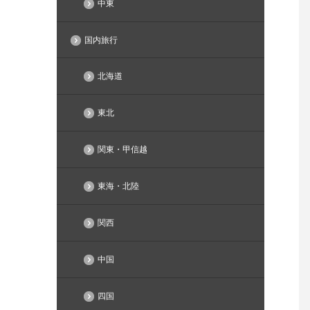
中東
国内旅行
北海道
東北
関東・甲信越
東海・北陸
関西
中国
四国