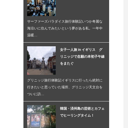
サーファーズパラダイス旅行体験記いつか奇麗な
海沿いに住んでみたいという夢がある私。一年中
温暖…
女子一人旅 in イギリス グ
リニッジで念願の本初子午線
をまたぐ
グリニッジ旅行体験記イギリスに行ったら絶対に
行きたいと思っていた場所、グリニッジ天文台を
ついに訪…
韓国・済州島の芸術とカフェ
でヒーリングタイム！