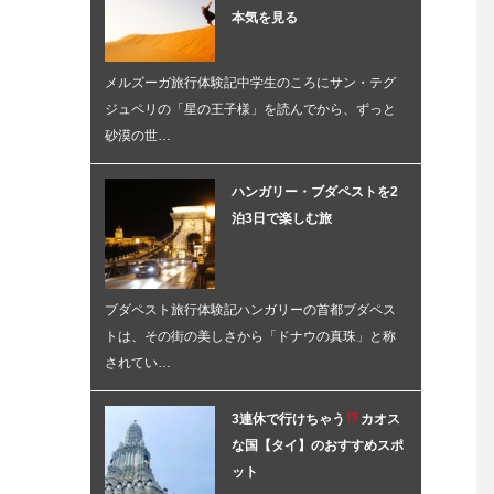
本気を見る
メルズーガ旅行体験記中学生のころにサン・テグ
ジュペリの「星の王子様」を読んでから、ずっと
砂漠の世…
ハンガリー・ブダペストを2
泊3日で楽しむ旅
ブダペスト旅行体験記ハンガリーの首都ブダペス
トは、その街の美しさから「ドナウの真珠」と称
されてい…
3連休で行けちゃう
カオス
な国【タイ】のおすすめスポ
ット