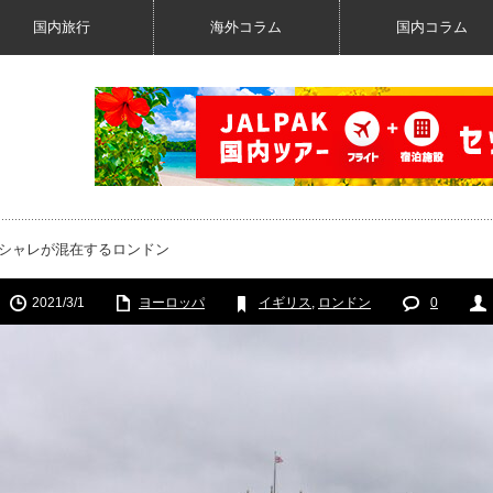
国内旅行
海外コラム
国内コラム
オシャレが混在するロンドン
2021/3/1
ヨーロッパ
イギリス
,
ロンドン
0