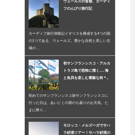
ウェールズの首都、カーディ
フのんびり旅行記
カーディフ旅行体験記イギリスを構成する4つの国
の1つである、ウェールズ。豊かな自然と美しい古
城の…
初サンフランシスコ・アルカ
トラズ島で恐怖に慄く…. 海
と魚貝を楽しむ素敵な街＊。
初めてのサンフランシスコ旅サンフランシスコに
行った日は、あいにくの雨のち曇りのお天気。た
まに降り…
モロッコ・メルズーガでサハ
ラ砂漠ツアー！サハラ砂漠の