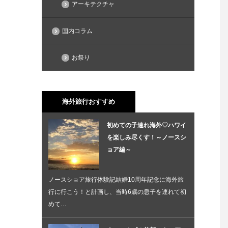
アーキテクチャ
国内コラム
お祭り
海外旅行おすすめ
初めての子連れ海外♡ハワイ
を楽しみ尽くす！～ノースシ
ョア編～
ノースショア旅行体験記結婚10周年記念に海外旅
行に行こう！と計画し、当時6歳の息子を連れて初
めて…