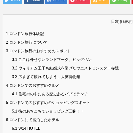
Tweet
Share
Hatena
Pocket
RSS
feedly
目次
[
非表示
]
1
ロンドン旅行体験記
2
ロンドン旅行について
3
ロンドン旅行のおすすめのスポット
3.1
ここは外せないランドマーク、ビッグベン
3.2
ウィリアム王子も結婚式を挙げたウエストミンスター寺院
3.3
広すぎて疲れてしまう、大英博物館
4
ロンドンでのおすすめグルメ
4.1
住宅街の中にある歴史あるパブでランチ
5
ロンドンでのおすすめのショッピングスポット
5.1
街のあちこちでショッピング三昧！！
6
ロンドンにて宿泊したホテル
6.1
W14 HOTEL