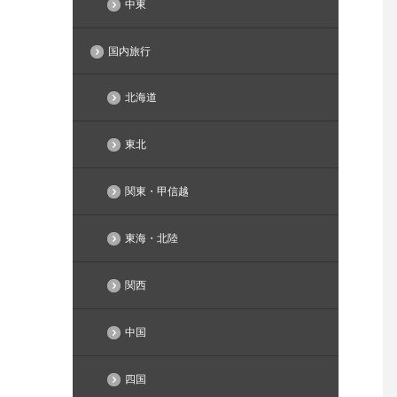
中東
国内旅行
北海道
東北
関東・甲信越
東海・北陸
関西
中国
四国