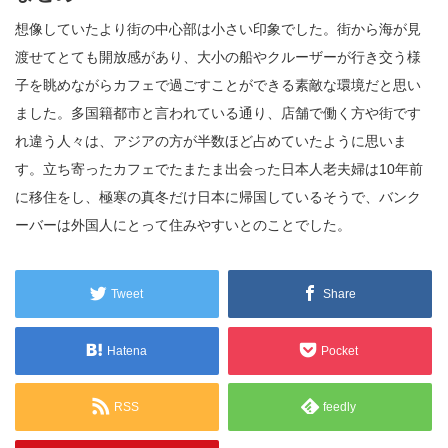
想像していたより街の中心部は小さい印象でした。街から海が見
渡せてとても開放感があり、大小の船やクルーザーが行き交う様
子を眺めながらカフェで過ごすことができる素敵な環境だと思い
ました。多国籍都市と言われている通り、店舗で働く方や街です
れ違う人々は、アジアの方が半数ほど占めていたように思いま
す。立ち寄ったカフェでたまたま出会った日本人老夫婦は10年前
に移住をし、極寒の真冬だけ日本に帰国しているそうで、バンク
ーバーは外国人にとって住みやすいとのことでした。
Tweet
Share
Hatena
Pocket
RSS
feedly