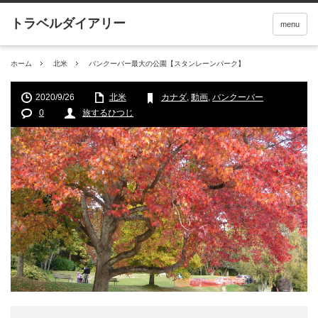
menu
ホーム
北米
バンクーバー最大の公園【スタンレーンパーク】
2020/9/26
北米
カナダ
,
動画
,
バンクーバー
0
旅するひつじ