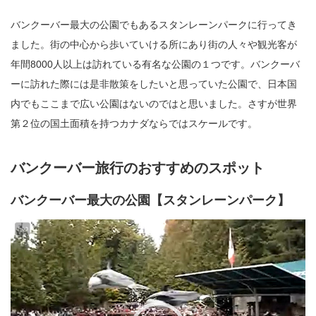
バンクーバー最大の公園でもあるスタンレーンパークに行ってき
ました。街の中心から歩いていける所にあり街の人々や観光客が
年間8000人以上は訪れている有名な公園の１つです。バンクーバ
ーに訪れた際には是非散策をしたいと思っていた公園で、日本国
内でもここまで広い公園はないのではと思いました。さすが世界
第２位の国土面積を持つカナダならではスケールです。
バンクーバー旅行のおすすめのスポット
バンクーバー最大の公園【スタンレーンパーク】
動
画
プ
レ
ー
ヤ
ー