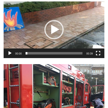
動
画
プ
レ
ー
ヤ
ー
00:00
00:39