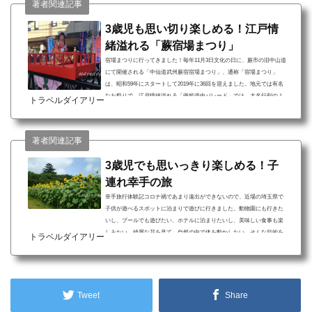
著者関連記事
3歳児も思い切り楽しめる！江戸情
緒溢れる「蕨宿場まつり」
宿場まつりに行ってきました！毎年11月3日文化の日に、蕨市の旧中山道
にて開催される「中仙道武州蕨宿宿場まつり」、通称「宿場まつり」
は、昭和59年にスタートして2019年に36回を迎えました。地元では有名
なお祭りで、江戸情緒溢れる「織姫道中パレード」では、大名行列のよ
トラベルダイアリー
うに着物姿のお姫様や戦国武将たちが闊歩する様子は圧巻です。中山道
本町通りは、江戸時代に中山道の第2番目の宿場町として栄え、いまだ当
時の面影を残す風情溢れる歴史的な町並みとなっています。2つのメイン
著者関連記事
会場である「宿場本陣演しもの」と「わらび双子広場...
3歳児でも思いっきり楽しめる！子
連れ幸手の旅
幸手旅行体験記コロナ禍であまり遠出ができないので、近場の埼玉県で
子供が遊べるスポットに泊まりで遊びに行きました。動物園にも行きた
いし、プールでも遊びたい、ホテルに泊まりたいし、美味しい食事も楽
しみたい、綺麗な花を見て、自然の中で体を動かしたい、そんな目的を
トラベルダイアリー
近場でもかなえられる場所がありました。埼玉県幸手市周辺で、子連れ
にオススメの遊び場スポットをご紹介します。幸手旅行について 「東武
スーパープール」の屋外最大級キッズプールで楽しむ 「東武動物公園」
で動物を見て触れる体験 「権現堂公園のひまわ...
Tweet
Share