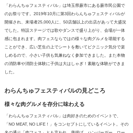
「わらんちゅフェスティバル」は埼玉県蕨市にある蕨市民公園で
のお祭りです。2019年10月に第3回わらんちゅフェスティバルが
開催され、来場者25,000人に、50店舗以上の出店があって大盛況
でした。特設ステージでは歌やダンスで盛り上がり、会場が一体
感に包まれます。肉フェスならではの様々な肉グルメを堪能する
ことができ、広い芝生の上でシートを敷いてピクニック気分で楽
しめるので、小さい子供も気兼ねなく参加できました。また本物
の消防車や消防士体験に子供は大はしゃぎ！素敵な体験ができま
した。
わらんちゅフェスティバルの見どころ
様々な肉グルメを存分に味わえる
「わらんちゅフェスティバル」は肉好きのためのイベントで、
「NO MEAT, NO LIFE！」をコンセプトにしているイベント。その
名の通り「肉フェス」とも言われ、唐揚げ、ハンバーガー、ロー