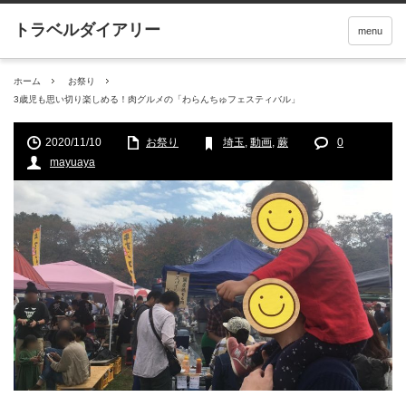
menu
ホーム
お祭り
3歳児も思い切り楽しめる！肉グルメの「わらんちゅフェスティバル」
2020/11/10
お祭り
埼玉
,
動画
,
蕨
0
mayuaya