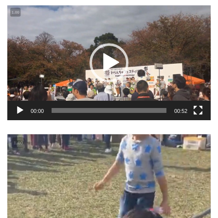
動
画
プ
レ
ー
ヤ
ー
00:00
00:52
動
画
プ
レ
ー
ヤ
ー