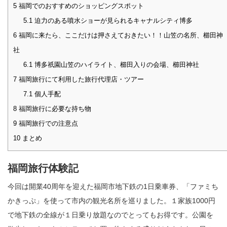
5
福岡でのおすすめのショッピングスポット
5.1
迫力のある噴水ショーが見られるキャナルシティ博多
6
福岡に来たら、ここだけは押さえておきたい！！山笠の名所、櫛田神
社
6.1
博多祇園山笠のハイライト、櫛田入りの会場、櫛田神社
7
福岡旅行にて利用した旅行代理店・ツアー
7.1
個人手配
8
福岡旅行に必要な持ち物
9
福岡旅行での注意点
10
まとめ
福岡旅行体験記
今回は開業40周年を迎えた福岡市地下鉄の1日乗車券、「ファミち
かきっぷ」を使って市内の観光名所を巡りました。１家族1000円
で地下鉄の全線が１日乗り放題なのでとってもお得です。公園を