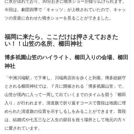
に水が流れており、30分おきに噴水ショーが繰り広げられます。
今回は、劇団四季で「キャッツ」が上映されていたので、キャッ
ツの音楽に合わせた噴水ショーを見ることができました。
福岡に来たら、ここだけは押さえておきた
い！！山笠の名所、櫛田神社
博多祇園山笠のハイライト、櫛田入りの会場、櫛田
神社
「中洲川端駅」で下車し、川端商店街を歩くと到着。博多総鎮守
とされる櫛田神社では、７月に開催される「博多祇園山笠」で、
山笠が境内に入って一周して出ていくまでのタイムを競う「櫛田
入り」が行われます。清道旗で折り返すコースで普段は地面に埋
められた清道旗の位置を示すしるしをみることができます。普段
は、結婚式や七五三など人生の節目を祝う場所として地元の方々
に愛されています。