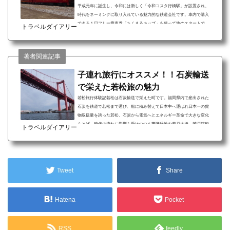
平成元年に誕生し、令和には新しく「令和コスタ行橋駅」が設置され、
時代をネーミングに取り入れている魅力的な鉄道会社です。車内で購入
できる１日フリー乗車券「ちくまるキップ」を使って旅のスタートで
トラベルダイアリー
す。田川旅行について 水戸岡鋭治さんデザインの「ことこと列車」で食
事と鉄道旅を楽しめる １日フリー乗車券「ちくまるキップ」は温泉チケ
ット付き、温泉でのんびりできる JR九州と接続しているため乗り換えが
著者関連記事
スムーズに出来る今回の田川旅行は、平成筑豊鉄...
子連れ旅行にオススメ！！石炭輸送
で栄えた若松旅の魅力
若松旅行体験記若松は石炭輸送で栄えた町です。福岡県内で産出された
石炭を鉄道で若松まで運び、船に積み替えて日本中へ運ばれ日本一の貨
物取扱量を誇った若松。石炭から電気へとエネルギー革命で大きな変化
をとげ、時代の流れに影響を受けつつも響灘緑地や若戸大橋、若戸渡船
トラベルダイアリー
と魅力あふれるスポットが多く、親子で1泊２日楽しみました。若松旅行
について 響灘緑地で親子で身体を動かす 若戸大橋は無料で車で渡れる
若戸渡船は３分で対岸へ到着、100円で乗船できる1991年開催の全国都市
緑化フェアの会場跡地に開園した響灘緑地。大...
Tweet
Share
Hatena
Pocket
RSS
feedly