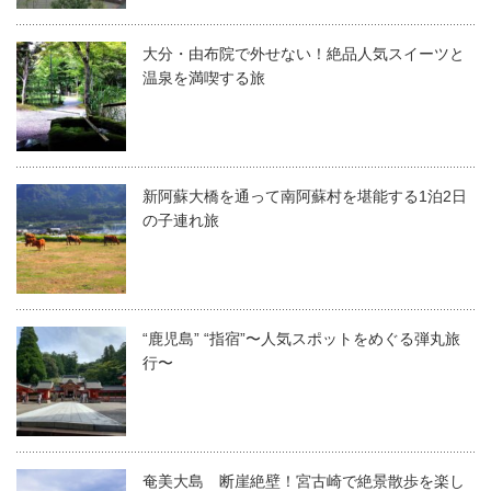
大分・由布院で外せない！絶品人気スイーツと
温泉を満喫する旅
新阿蘇大橋を通って南阿蘇村を堪能する1泊2日
の子連れ旅
“鹿児島” “指宿”〜人気スポットをめぐる弾丸旅
行〜
奄美大島 断崖絶壁！宮古崎で絶景散歩を楽し