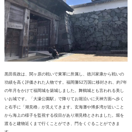
黒田長政は、関ヶ原の戦いで東軍に所属し、徳川家康から戦いの
功績を高く評価された人物です。福岡藩52万国に移封され、約7年
の年月をかけて福岡城を築城しました。舞鶴城とも言われる美し
いお城です。「大濠公園駅」で降りてお堀沿いに天神方面へ歩く
と右手に「潮見櫓」が見えてきます。玄海灘や博多湾が近いこと
から海上の様子を監視する役目があり潮見櫓とされました。堀を
渡ると建物近くまで行くことができ、門をくぐることができま
す。