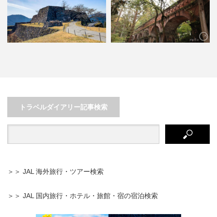
お寺も自然も近代遺産も！京都の
［食の都 大阪］安くて旨いを探
…
哲学の道～南禅寺・蹴上を観…
すぶらり旅！
トラベルダイアリー記事検索
＞＞ JAL 海外旅行・ツアー検索
＞＞ JAL 国内旅行・ホテル・旅館・宿の宿泊検索