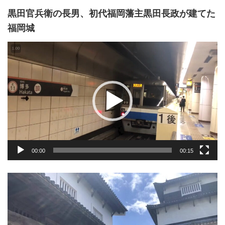
黒田官兵衛の長男、初代福岡藩主黒田長政が建てた
福岡城
動
画
プ
レ
ー
ヤ
ー
00:00
00:15