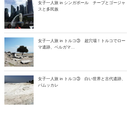
女子一人旅 in シンガポール チープとゴージャ
スと多民族
女子一人旅 in トルコ③ 超穴場！トルコでロー
マ遺跡、ベルガマ…
女子一人旅 in トルコ③ 白い世界と古代遺跡、
パムッカレ