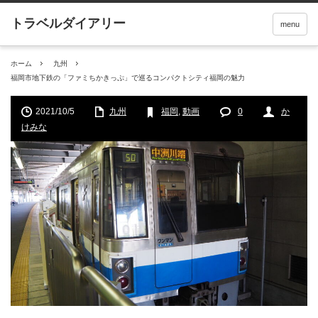
menu
ホーム
九州
福岡市地下鉄の「ファミちかきっぷ」で巡るコンパクトシティ福岡の魅力
2021/10/5
九州
福岡
,
動画
0
か
けみな