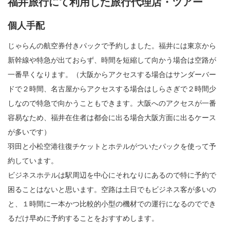
福井旅行にて利用した旅行代理店・ツアー
個人手配
じゃらんの航空券付きパックで予約しました。福井には東京から
新幹線や特急が出ておらず、時間を短縮して向かう場合は空路が
一番早くなります。（大阪からアクセスする場合はサンダーバー
ドで２時間、名古屋からアクセスする場合はしらさぎで２時間少
しなので特急で向かうこともできます。大阪へのアクセスが一番
容易なため、福井在住者は都会に出る場合大阪方面に出るケース
が多いです）
羽田と小松空港往復チケットとホテルがついたパックを使って予
約しています。
ビジネスホテルは駅周辺を中心にそれなりにあるので特に予約で
困ることはないと思います。空路は土日でもビジネス客が多いの
と、１時間に一本かつ比較的小型の機材での運行になるのででき
るだけ早めに予約することをおすすめします。