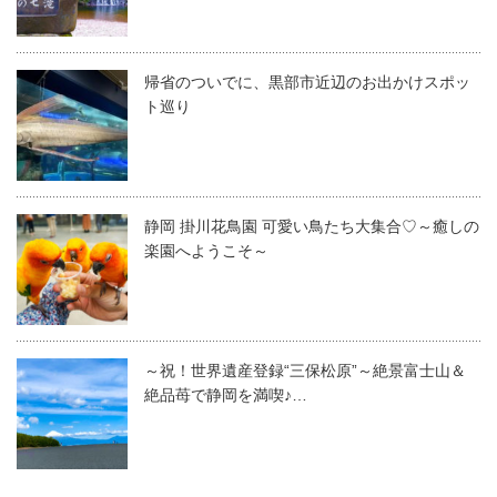
帰省のついでに、黒部市近辺のお出かけスポッ
ト巡り
静岡 掛川花鳥園 可愛い鳥たち大集合♡～癒しの
楽園へようこそ～
～祝！世界遺産登録“三保松原”～絶景富士山＆
絶品苺で静岡を満喫♪…