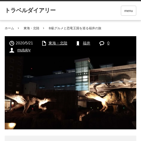
menu
ホーム
東海・北陸
B級グルメと恐竜王国を巡る福井の旅
2020/5/21
東海・北陸
福井
0
mutukiy