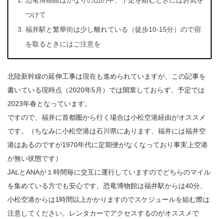
恐竜博物館はかなりの山の中、予定を組むときにはお気を
つけて
福井駅と繁華街は少し離れている（徒歩10-15分）ので宿
を取るときにはご注意を
北陸新幹線の延伸工事は現在も進められていますが、この記事を
書いている現時点（2020年5月）では開業しておらず、予定では
2023年春となっています。
ですので、福井に首都圏から行く場合は小松空港経由がオススメ
です。（ちなみに小松空港は石川県にあります、福井には福井空
港はあるのですが1970年代に定期便がなくなっており事実上空港
が無い状態です）
JALとANAが１時間毎に交互に運行していますのでどちらのマイル
を集めている方でも安心です。恐竜博物館は福井駅からは40分、
小松空港からは1時間以上かかりますのでスケジュールを組む際は
注意してください。レンタカーでアクセスするのがオススメで