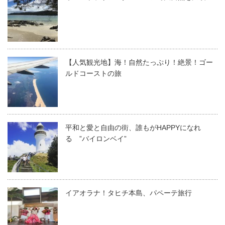
【人気観光地】海！自然たっぷり！絶景！ゴー
ルドコーストの旅
平和と愛と自由の街、誰もがHAPPYになれ
る ”バイロンベイ”
イアオラナ！タヒチ本島、パペーテ旅行