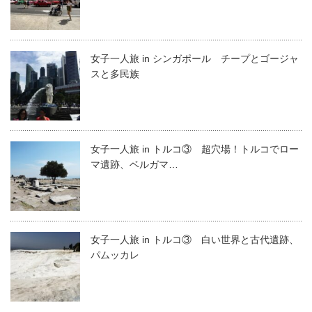
女子一人旅 in シンガポール チープとゴージャ
スと多民族
女子一人旅 in トルコ③ 超穴場！トルコでロー
マ遺跡、ベルガマ…
女子一人旅 in トルコ③ 白い世界と古代遺跡、
パムッカレ