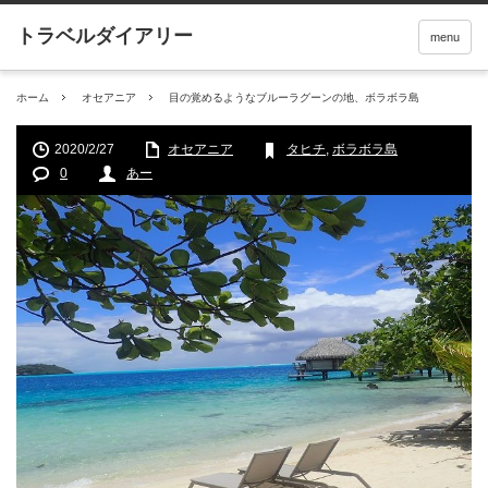
menu
ホーム
オセアニア
目の覚めるようなブルーラグーンの地、ボラボラ島
2020/2/27
オセアニア
タヒチ
,
ボラボラ島
0
あー