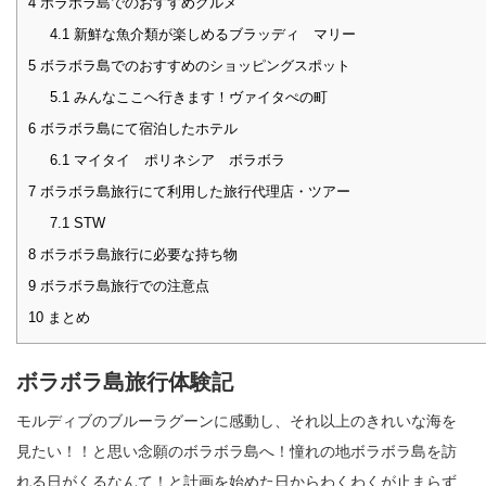
4
ボラボラ島でのおすすめグルメ
4.1
新鮮な魚介類が楽しめるブラッディ マリー
5
ボラボラ島でのおすすめのショッピングスポット
5.1
みんなここへ行きます！ヴァイタぺの町
6
ボラボラ島にて宿泊したホテル
6.1
マイタイ ポリネシア ボラボラ
7
ボラボラ島旅行にて利用した旅行代理店・ツアー
7.1
STW
8
ボラボラ島旅行に必要な持ち物
9
ボラボラ島旅行での注意点
10
まとめ
ボラボラ島旅行体験記
モルディブのブルーラグーンに感動し、それ以上のきれいな海を
見たい！！と思い念願のボラボラ島へ！憧れの地ボラボラ島を訪
れる日がくるなんて！と計画を始めた日からわくわくが止まらず