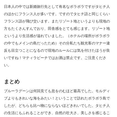
日本人の中では新婚旅行先として有名なボラボラですがタヒチ人
のほかにフランス人が多いです。ですのでタヒチ語と同じくらい
フランス語が飛び交います。またリゾート地というよりも現地の
方もたくさんすんでおり、田舎感をとても感じます。リゾート地
というより生活感が溢れていました。（ホテルの場所がボラボラ
の中でもメインの島だったため）その分私たち観光客のマナー違
反も目立つことになるので現地のルールには気を付けたほうが良
いですね！マティラビーチではお酒は禁止です。ご注意くださ
い。
まとめ
ブルーラグーンは何回見ても息をのむほど最高でした。モルディ
ブよりもきれいな海をみたい！ということで訪れたボラボラ島で
したが、どちらも比べ物にならないほどきれいでした。タヒチ人
の生活にもふれることができ、自然の壮大さ、美しさを感じるこ