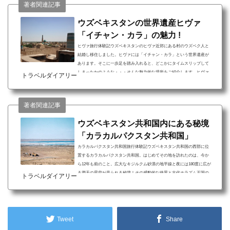
著者関連記事
ウズベキスタンの世界遺産ヒヴァ
「イチャン・カラ」の魅力 !
ヒヴァ旅行体験記ウズベキスタンのヒヴァ近郊にある村のウズベク人と
結婚し移住しました。ヒヴァには「イチャン・カラ」という世界遺産が
あります。そこに一歩足を踏み入れると、どこかにタイムスリップして
しまったかのような・・・そんな魅力的な場所をご紹介します。ヒヴァ
トラベルダイアリー
旅行について ターコイズブルーのタイル模様と遺跡が作り出す感動的な
絶景 女性の心をくすぐるアトラス(布)やスザ二(刺繍布)・雑貨や陶器 意
外と日本人の口に合うウズベキスタン料理と甘くて美味しい果物かつて
著者関連記事
のホラズム王国の首都として栄えたヒヴァ「イ...
ウズベキスタン共和国内にある秘境
「カラカルパクスタン共和国」
カラカルパクスタン共和国旅行体験記ウズベキスタン共和国の西部に位
置するカラカルパクスタン共和国。はじめてその地を訪れたのは、今か
ら12年も前のこと。広大なキジルクム砂漠の地平線と夜には180度に広が
る満天の星空が見られる秘境！その感動的な絶景と古代ホラズム王国の
トラベルダイアリー
遺跡が観られる地をご紹介します。カラカルパクスタン共和国旅行につ
いて キジルクム砂漠の地平線と180度に広がる満点の星空の絶景 数百km
にわたって点在する古代ホラズム王国の遺跡巡り 20世紀最大の環境問題
でも有名なアラル海数百kmにわたって点在する...
Tweet
Share