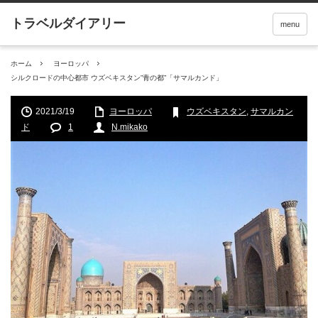
menu
ホーム
ヨーロッパ
シルクロードの中心都市 ウズベキスタン”青の都”「サマルカンド」
2021/3/19
ヨーロッパ
ウズベキスタン
,
サマルカン
ド
1
N.mikako