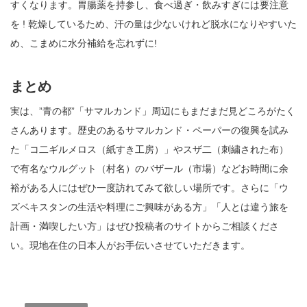
すくなります。胃腸薬を持参し、食べ過ぎ・飲みすぎには要注意
を ! 乾燥しているため、汗の量は少ないけれど脱水になりやすいた
め、こまめに水分補給を忘れずに!
まとめ
実は、”青の都”「サマルカンド」周辺にもまだまだ見どころがたく
さんあります。歴史のあるサマルカンド・ペーパーの復興を試み
た「コ二ギルメロス（紙すき工房）」やスザ二（刺繍された布）
で有名なウルグット（村名）のバザール（市場）などお時間に余
裕がある人にはぜひ一度訪れてみて欲しい場所です。さらに「ウ
ズベキスタンの生活や料理にご興味がある方」「人とは違う旅を
計画・満喫したい方」はぜひ投稿者のサイトからご相談くださ
い。現地在住の日本人がお手伝いさせていただきます。