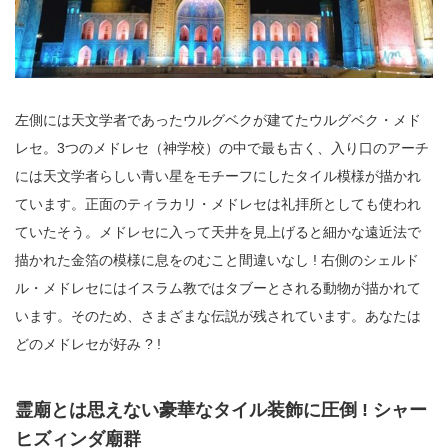
左側には天文学者であったウルグベクが建てたウルグベク・メド
レセ。3つのメドレセ（神学校）の中で最も古く、入り口のアーチ
には天文学者らしい青い星をモチーフにしたタイル模様が描かれ
ています。正面のティラカリ・メドレセは礼拝所としても使われ
ていたそう。メドレセに入って天井を見上げると細かな遠近法で
描かれた金箔の模様に息をのむこと間違いなし ! 右側のシェルド
ル・メドレセにはイスラム教ではタブーとされる動物が描かれて
います。そのため、さまざまな伝説が残されています。あなたは
どのメドレセが好み ? !
霊廟とは思えない豪華なタイル装飾に圧倒 ! シャー
ヒズィンダ廟群