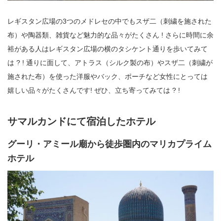
レギスタン広場の3つのメドレセの中でもスザ二（刺繍を施された
布）や陶器類、雑貨など魅力的な品々がたくさん ! さらに時間に余
裕がある人はレギスタン広場の横のタシケント通りを歩いてみて
は ? ! 通りに面して、アトラス（シルク製の布）やスザ二（刺繍が
施された布）を使った洋服やバック、ポーチなど女性にとっては
嬉しい品々がたくさんです! ぜひ、立ち寄ってみては ? !
サマルカンドにて宿泊したホテル
グーリ・アミール廟から徒歩圏内のマリカプライム
ホテル