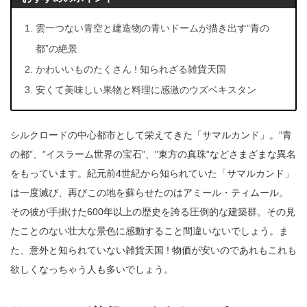
雲一つない青空と建造物の青いドームが描き出す”青の
都”の絶景
かわいいものたくさん ! 知られざる雑貨天国
安くて美味しい果物と料理に感激のウズベキスタン
シルクロードの中心都市として栄えてきた「サマルカンド」。”青
の都”、”イスラーム世界の宝石”、”東方の真珠”などさまざまな異名
をもっています。紀元前4世紀から知られていた「サマルカンド」
は一度滅び、再びこの地を蘇らせたのはアミール・ティムール。
その彼が手掛けた600年以上の歴史を誇る圧倒的な建築群。その見
たことのない壮大な景色に感動すること間違いないでしょう。ま
た、意外と知られていない雑貨天国 ! 物価が安いのであれもこれも
欲しくなっちゃう人も多いでしょう。