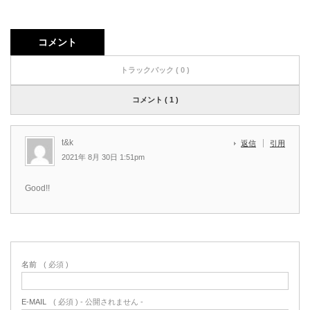
コメント
トラックバック ( 0 )
コメント ( 1 )
t&k
返信
引用
2021年 8月 30日 1:51pm
Good!!
名前
( 必須 )
E-MAIL
( 必須 ) - 公開されません -