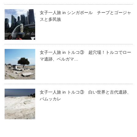
女子一人旅 in シンガポール チープとゴージャ
スと多民族
女子一人旅 in トルコ③ 超穴場！トルコでロー
マ遺跡、ベルガマ…
女子一人旅 in トルコ③ 白い世界と古代遺跡、
パムッカレ