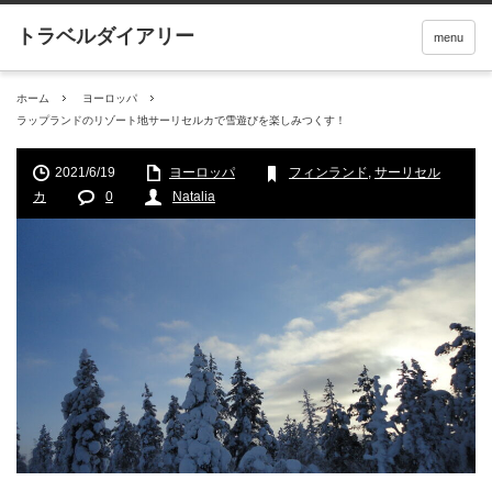
menu
ホーム
ヨーロッパ
ラップランドのリゾート地サーリセルカで雪遊びを楽しみつくす！
2021/6/19
ヨーロッパ
フィンランド
,
サーリセル
カ
0
Natalia