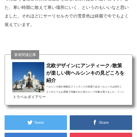
た、寒い時期に敢えて寒い場所にいく、というのもいいなと思い
ました。それほどにサーリセルカでの雪景色は綺麗で今でもよく
覚えています。
著者関連記事
北欧デザインにアンティーク♪散策
が楽しい街ヘルシンキの見どころを
紹介
ヘルシンキ旅行体験記フィンランドの首都であるヘルシンキは街行く
人々がとてもお洒落で洗練された街だという印象を受けました。フィン
トラベルダイアリー
ランドを訪れたのは２月の寒い時期でしたが、雪の中に佇む教会などが
立派で美しかったです。ヘルシンキ旅行について アンティークショップ
が多くお土産探しが楽しい フィンランドを代表するブランド・イッタラ
のお店で豊富な品数から選べる 素敵な北欧家具が売られているインテリ
アショップ巡りも楽しいフィンランドと言えばイッタラ村で生まれたガ
Tweet
Share
ラス食器のブランド・イッタラが有名ですね。首...