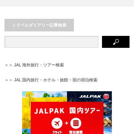
尾道にタ
透き通る静かな穴場ビーチ ◆海も
異国情緒漂う長崎市街を満喫
街歩…
プールも楽しめるロイヤル…
ンタカーで巡る長崎旅行
トラベルダイアリー記事検索
＞＞ JAL 海外旅行・ツアー検索
＞＞ JAL 国内旅行・ホテル・旅館・宿の宿泊検索