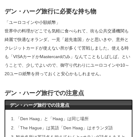
デン・ハーグ旅行に必要な持ち物
「ユーロコインや小額紙幣」
世界中の料理がどこでも気軽に食べられて、街も公共交通機関も
綺麗で快適なオランダ。一見「超先進国」かと思いきや、意外と
クレジットカードが使えない所が多くて苦戦しました。使える時
も「VISAカードかMastercardのみ」なんてこともしばしば。とい
うことで、少しでよいので、御守り代わりにユーロコインや10～
20ユーロ紙幣を持っておくと安心かもしれません。
デン・ハーグ旅行での注意点
デン・ハーグ旅行での注意点
「Den Haag」と「Haag」は同じ場所
「The Hague」は英語「Den Haag」はオランダ語
観光名所は英語名を控えておくと○オランダ語名もあると