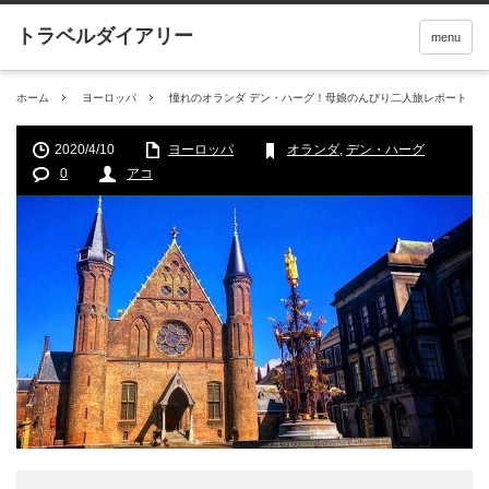
menu
ホーム
ヨーロッパ
憧れのオランダ デン・ハーグ！母娘のんびり二人旅レポート
2020/4/10
ヨーロッパ
オランダ
,
デン・ハーグ
0
アコ