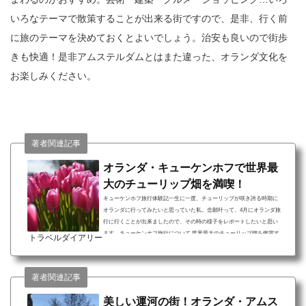
いろなテーマで散策することが出来る街ですので、是非、行く前
に旅のテーマを決めておくとよいでしょう。治安も良いので街歩
きも快適！是非アムステルダムとはまた違った、オランダ文化を
お楽しみください。
著者関連記事
オランダ・キューケンホフで世界最
大のチューリップ畑を満喫！
キューケンホフ旅行体験記一生に一度、チューリップが咲き誇る時期に
オランダに行ってみたいと思っていた私。念願叶って、4月にオランダ旅
行に行くことが出来ましたので、その時の様子をレポートしたいと思い
ます。キューケンホフ旅行について 世界最大のチューリップ畑を鑑賞す
トラベルダイアリー
ることが出来る点 チューリップとともに、春の草花もたっぷり鑑賞でき
る点 開園時期はわずか3か月！超レアなスポットに足を運べる点キュー
ケンホフ（Keukenhof）は、オランダのリッセという街にある、世界最大
著者関連記事
のお花畑です。特にチューリップの名所として...
美しい運河の街！オランダ・アムス