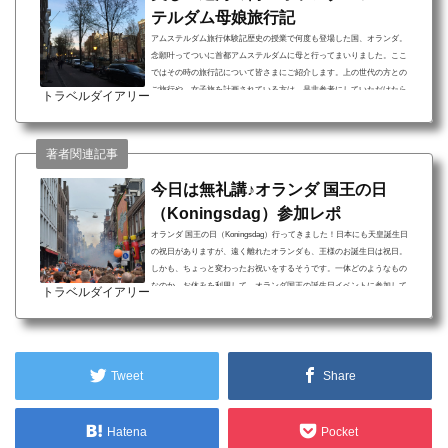
テルダム母娘旅行記
アムステルダム旅行体験記歴史の授業で何度も登場した国、オランダ。
念願叶ってついに首都アムステルダムに母と行ってまいりました。ここ
ではその時の旅行記について皆さまにご紹介します。上の世代の方との
ご旅行や、女子旅を計画されている方は、是非参考にしていただけたら
トラベルダイアリー
嬉しいです♡アムステルダム旅行について 思ったよりは治安が良い点 運
河の風景と、そこに暮らす洗練された人たち ほとんどの場所で英語が通
じる点アムステルダム旅行について計画し始めた当初「ソフトドラッ
著者関連記事
グ」「売春」といった文字がたくさんヒットしたの...
今日は無礼講♪オランダ 国王の日
（Koningsdag）参加レポ
オランダ 国王の日（Koningsdag）行ってきました！日本にも天皇誕生日
の祝日がありますが、遠く離れたオランダも、王様のお誕生日は祝日。
しかも、ちょっと変わったお祝いをするそうです。一体どのようなもの
なのか、お休みを利用して、オランダ国王の誕生日イベントに参加して
トラベルダイアリー
きました♪オランダ 国王の日（Koningsdag）とはどんなイベント？ ナシ
ョナルカラーのオレンジ色でお祝いする日 今宵は無礼講！朝も昼も夜も
アルコール三昧！ 何を売っても無問題♪フリーダムなフリーマーケット
オランダ国王の誕生日である「国王の日」は、...
Tweet
Share
Hatena
Pocket