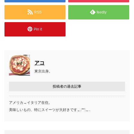
RSS
feedly
Pin it
アコ
東京出身。
投稿者の過去記事
アメリカ→イタリア在住。
美味しいもの、特にスイーツが大好きです.｡.:**:.｡..