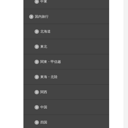
中東
国内旅行
北海道
東北
関東・甲信越
東海・北陸
関西
中国
四国