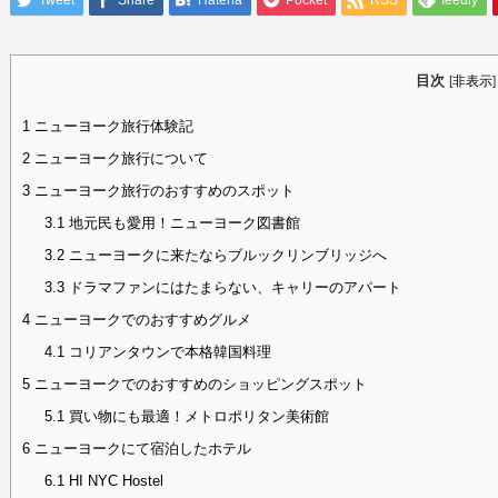
Tweet
Share
Hatena
Pocket
RSS
feedly
目次
[
非表示
]
1
ニューヨーク旅行体験記
2
ニューヨーク旅行について
3
ニューヨーク旅行のおすすめのスポット
3.1
地元民も愛用！ニューヨーク図書館
3.2
ニューヨークに来たならブルックリンブリッジへ
3.3
ドラマファンにはたまらない、キャリーのアパート
4
ニューヨークでのおすすめグルメ
4.1
コリアンタウンで本格韓国料理
5
ニューヨークでのおすすめのショッピングスポット
5.1
買い物にも最適！メトロポリタン美術館
6
ニューヨークにて宿泊したホテル
6.1
HI NYC Hostel