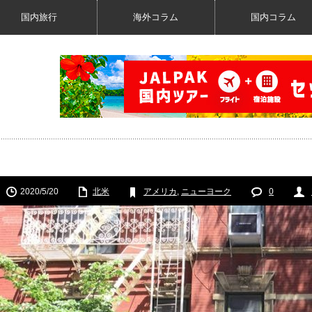
国内旅行
海外コラム
国内コラム
2020/5/20
北米
アメリカ
,
ニューヨーク
0