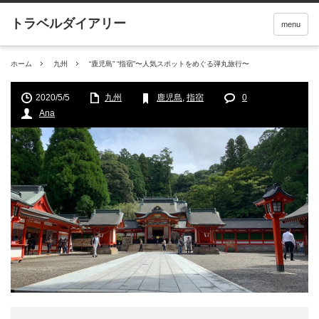
menu
ホーム
九州
“鹿児島” “指宿”〜人気スポットをめぐる弾丸旅行〜
2020/5/5
九州
鹿児島
,
指宿
0
Ana