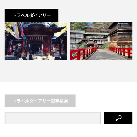
トラベルダイアリー
らり箱根
四万ブルーと温泉でリラックス！
【日本最北端】北海道・宗
ザート…
疲れを癒したいなら群馬県四…
感動の絶景に出会う旅に出
トラベルダイアリー記事検索