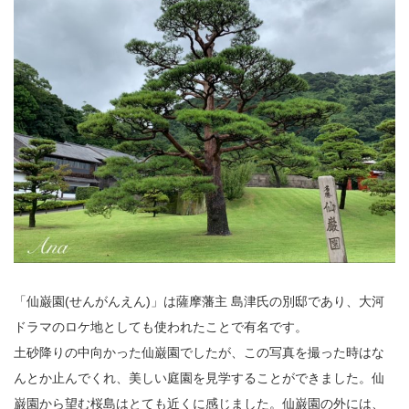
「仙巌園(せんがんえん)」は薩摩藩主 島津氏の別邸であり、大河
ドラマのロケ地としても使われたことで有名です。
土砂降りの中向かった仙巌園でしたが、この写真を撮った時はな
んとか止んでくれ、美しい庭園を見学することができました。仙
巌園から望む桜島はとても近くに感じました。仙巌園の外には、