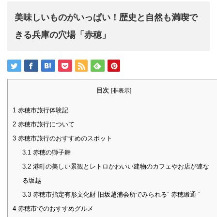
美味しいものがいっぱい！歴史と自然も満喫で
きる兵庫の穴場「赤穂」
目次
[
非表示
]
1
赤穂市旅行体験記
2
赤穂市旅行について
3
赤穂市旅行のおすすめのスポット
3.1
赤穂の獅子舞
3.2
港町の美しい景観とレトロかわいい建物のカフェやお店が連な
る坂越
3.3
赤穂市指定有形文化財 旧坂越浦会所でみられる” 赤穂緞通 ”
4
赤穂市でのおすすめグルメ