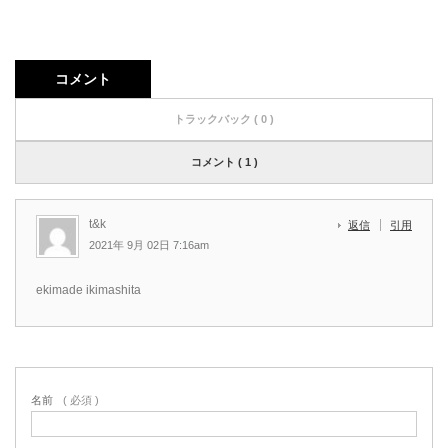
コメント
トラックバック ( 0 )
コメント ( 1 )
t&k
返信
引用
2021年 9月 02日 7:16am
ekimade ikimashita
名前
( 必須 )