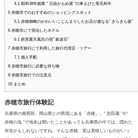
4.1
昭和38年創業 ” 元祖かもめ屋 ”の車えびと黒毛和牛
5
赤穂市でのおすすめのショッピングスポット
5.1
赤穂御崎のかわいいこじんまりしたお店が連なる” きらきら坂”
6
赤穂市にて宿泊したホテル
6.1
絶景露天風呂の宿” 銀波荘”
7
赤穂市旅行にて利用した旅行代理店・ツアー
7.1
個人手配
8
赤穂市旅行に必要な持ち物
9
赤穂市旅行での注意点
10
まとめ
赤穂市旅行体験記
兵庫県の南西部、岡山県との県境にある「赤穂」。” 忠臣蔵 ”や”
赤穂の塩 ”で地名は聞いたことがあっても兵庫県の中では、隠れた
存在かもしれないですね。そんな赤穂、実は美味しいものがいっ