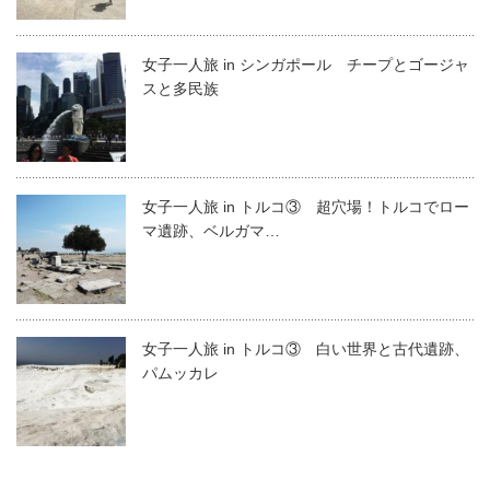
女子一人旅 in シンガポール チープとゴージャ
スと多民族
女子一人旅 in トルコ③ 超穴場！トルコでロー
マ遺跡、ベルガマ…
女子一人旅 in トルコ③ 白い世界と古代遺跡、
パムッカレ