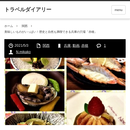
menu
ホーム
関西
美味しいものがいっぱい！歴史と自然も満喫できる兵庫の穴場「赤穂」
2021/5/3
関西
兵庫
,
動画
,
赤穂
1
N.mikako