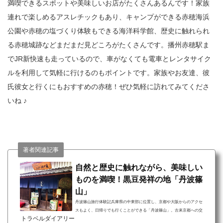
満喫できるスポットや美味しいお店がたくさんあるんです！家族
連れで楽しめるアスレチックもあり、キャンプができる赤穂海浜
公園や赤穂の塩づくり体験もできる海洋科学館、歴史に触れられ
る赤穂城跡などまだまだ見どころがたくさんです。播州赤穂駅ま
でJR新快速も走っているので、車がなくても電車とレンタサイク
ルを利用して気軽に行けるのもポイントです。家族やお友達、彼
氏彼女と行くにもおすすめの赤穂！ぜひ気軽に訪れてみてくださ
いね ♪
著者関連記事
自然と歴史に触れながら、美味しい
ものを満喫！黒豆発祥の地「丹波篠
山」
丹波篠山旅行体験記兵庫県の中東部に位置し、京都や大阪からのアクセ
スもよく、日帰りでも行くことができる「丹波篠山」。古来京都への交
トラベルダイアリー
通の要として栄えた歴史があるため、町並みに京文化の影響を残してい