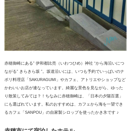
赤穂御崎にある” 伊和都比売（いわつひめ）神社 “から海沿いにつ
ながる” きらきら坂 ”。坂道沿いには、いつも予約でいっぱいのナ
ポリ料理店「SAKURAGUMI」やカフェ、アトリエやショップなど
かわいいお店が連なっています。綺麗な景色を見ながら、ゆった
り散策してみては？！ちなみに赤穂御崎は、「日本の夕陽百選」
にも選ばれています。私のおすすめは、カフェから海を一望でき
るカフェ「SANPOU」の自家製シロップを使ったかき氷です ♪
赤穂市にて宿泊したホテル