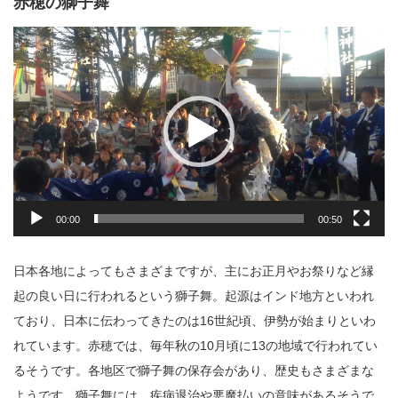
赤穂の獅子舞
動
画
プ
レ
ー
ヤ
ー
00:00
00:50
日本各地によってもさまざまですが、主にお正月やお祭りなど縁
起の良い日に行われるという獅子舞。起源はインド地方といわれ
ており、日本に伝わってきたのは16世紀頃、伊勢が始まりといわ
れています。赤穂では、毎年秋の10月頃に13の地域で行われてい
るそうです。各地区で獅子舞の保存会があり、歴史もさまざまな
ようです。獅子舞には、疾病退治や悪魔払いの意味があるそうで