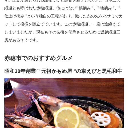
緞通とも呼ばれた赤穂緞通。他にはない” 筋摘み ”、” 地摘み ”、”
仕上げ摘み ”という独自の工程があり、織った糸の先をハサミでカ
ットして模様を際立てています。この赤穂緞通、一度は途絶えて
しまいましたが、現在もその技術を伝承させるために坂越緞通工
房があるそうです。
赤穂市でのおすすめグルメ
昭和38年創業 ” 元祖かもめ屋 ”の車えびと黒毛和牛