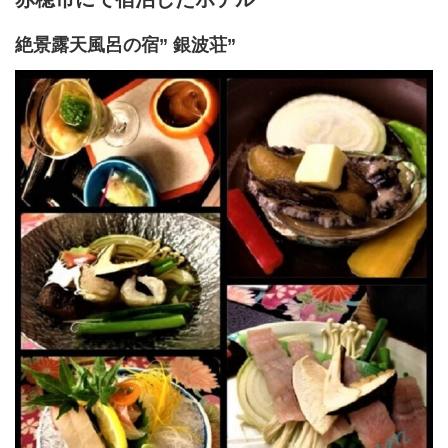
絶景露天風呂の宿” 銀波荘”