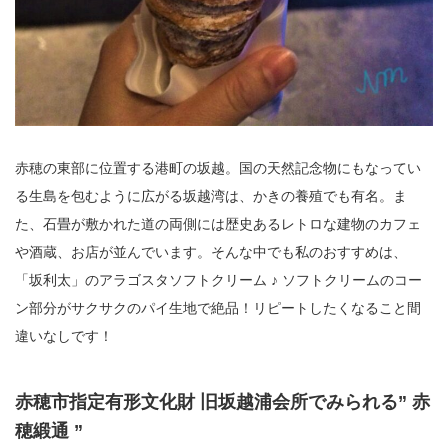
赤穂の東部に位置する港町の坂越。国の天然記念物にもなってい
る生島を包むように広がる坂越湾は、かきの養殖でも有名。ま
た、石畳が敷かれた道の両側には歴史あるレトロな建物のカフェ
や酒蔵、お店が並んでいます。そんな中でも私のおすすめは、
「坂利太」のアラゴスタソフトクリーム ♪ ソフトクリームのコー
ン部分がサクサクのパイ生地で絶品！リピートしたくなること間
違いなしです！
赤穂市指定有形文化財 旧坂越浦会所でみられる” 赤
穂緞通 ”