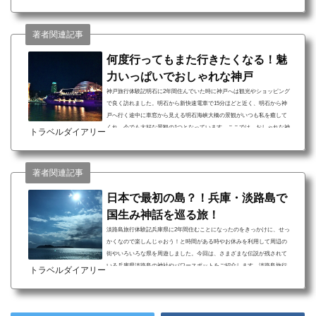
ます。以前1ヵ月ほど滞在した丹波篠山の見どころや美味しいものについ
てご紹介します。丹波篠山旅行について 歴史を感じられるスポットがた
くさん！ 黒大豆や山の芋、猪肉のぼたん鍋など美味しいものがいっぱ
著者関連記事
い！ 山々に囲まれていて水も綺麗！大自然でリフレッシュ丹波篠山は歴
史と伝統があふれる町。町の中心には篠山城跡が...
何度行ってもまた行きたくなる！魅
力いっぱいでおしゃれな神戸
神戸旅行体験記明石に2年間住んでいた時に神戸へは観光やショッピング
で良く訪れました。明石から新快速電車で15分ほどと近く、明石から神
戸へ行く途中に車窓から見える明石海峡大橋の景観がいつも私を癒して
くれ、今でも大好な景観の1つとなっています。ここでは、おしゃれな神
トラベルダイアリー
戸の見どころをご紹介します。神戸旅行について クルーズ船に乗ってゆ
ったりディナーと神戸の美しいサンセットを鑑賞 神戸の街並みをゆっく
り散策しながら、異国や歴史に触れられる 新鮮な山や海の幸をふんだん
著者関連記事
に使ったお料理を満喫兵庫県にある神戸は、...
日本で最初の島？！兵庫・淡路島で
国生み神話を巡る旅！
淡路島旅行体験記兵庫県に2年間住むことになったのをきっかけに、せっ
かくなので楽しんじゃおう！と時間がある時やお休みを利用して周辺の
街やいろいろな県を周遊しました。今回は、さまざまな伝説が残されて
いる兵庫県淡路島の神社やパワースポットをご紹介します。淡路島旅行
トラベルダイアリー
について 国生み神話の伝説が残されている神社やパワースポット巡りで
パワーを充電 淡路島の広大な景色をゆっくり眺望 新鮮な淡路島産の海の
幸を地酒と一緒に堪能！兵庫県にある淡路島は、「伊弉諾尊（イザナギ
ノミコト）」と「伊弉冉尊（イザナミノミコト...