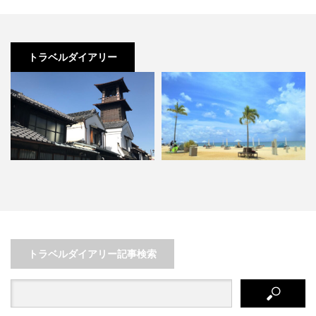
トラベルダイアリー
これぞ沖縄！青い海・青い空を感
都心から約1時間半【南房総】は
じる 北谷～恩納 西海岸を…
こんなにアツいスポットだっ…
トラベルダイアリー記事検索