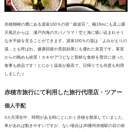
赤穂御崎の麓にある源泉100％の宿 ” 銀波荘 ”。幅18mにも及ぶ露
天風呂からは、瀬戸内海の大パノラマ！空と海に吸い込まれそう
な水平線を見ることができます。源泉100％の湯は「よみがえりの
湯」とも呼ばれ、健康回復や美肌効果にも優れた泉質です。客室
からの眺めも絶景！カキやアワビなど新鮮な食材を贅沢に使った
食事も絶品です！とにかく温泉が最高で、日帰りでも何度も利用
しました ♪
赤穂市旅行にて利用した旅行代理店・ツアー
個人手配
3カ月滞在中、時間がある時にとにかく赤穂を散策していました。
車があれば動きやすいですが、ない場合はJR播州赤穂駅の目の前